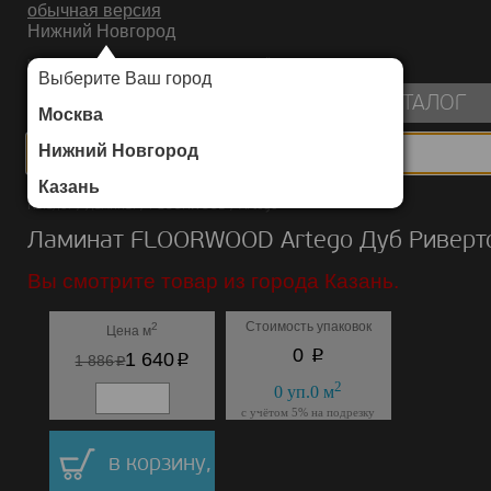
обычная версия
Нижний Новгород
ИНТЕРНЕТ-МАГАЗИН НАПОЛЬНЫХ ПОКРЫТИЙ
Выберите Ваш город
пуста
КАТАЛОГ
Москва
Нижний Новгород
Казань
Каталог
/
Ламинат
/
FLOORWOOD
/
Artego
Ламинат FLOORWOOD Artego Дуб Риверт
Вы смотрите товар из города Казань.
Стоимость упаковок
2
Цена м
p
0
p
1 640
p
1 886
2
0
уп.
0
м
с учётом 5% на подрезку
в корзину,