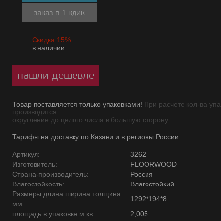
заказ в 1 клик
Скидка 15%
в наличии
нашли дешевле
Товар поставляется только упаковками!
При расчете кол-ва упа
производится
округление до целого числа в большую сторону.
Тарифы на доставку по Казани и в регионы России
Артикул:
3262
Изготовитель:
FLOORWOOD
Страна-производитель:
Россия
Влагостойкость:
Влагостойкий
Размеры длина ширина толщина
1292*194*8
мм:
площадь в упаковке м кв:
2,005