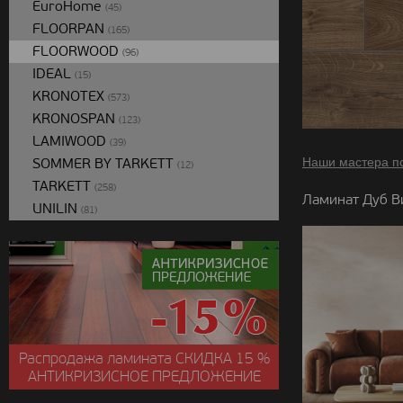
EuroHome
(45)
FLOORPAN
(165)
FLOORWOOD
(96)
IDEAL
(15)
KRONOTEX
(573)
KRONOSPAN
(123)
LAMIWOOD
(39)
SOMMER BY TARKETT
Наши мастера п
(12)
TARKETT
(258)
Ламинат Дуб В
UNILIN
(81)
Распродажа ламината
СКИДКА
15 %
АНТИКРИЗИСНОЕ ПРЕДЛОЖЕНИЕ