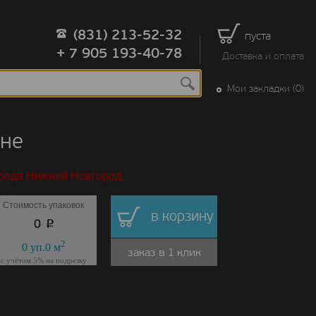
(831) 213-52-32
пуста
+ 7 905 193-40-78
Доставка и оплата
Мои закладки (0)
оне
орода Нижний Новгород.
Стоимость упаковок
в корзину
p
0
2
0
уп.
0
м
заказ в 1 клик
с учётом 5% на подрезку