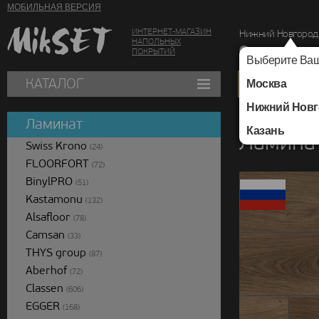
МОБИЛЬНАЯ ВЕРСИЯ
ИНТЕРНЕТ-МАГАЗИН
Нижний Новгород
НАПОЛЬНЫХ
г. Нижний Новг
ПОКРЫТИЙ
Выберите Ваш
КАТАЛОГ
Москва
Нижний Новг
Каталог
/
Ламинат
/
Ламинат
Казань
Ламина
Swiss Krono
(24)
FLOORFORT
(72)
BinylPRO
(51)
Kastamonu
(132)
Alsafloor
(78)
Camsan
(33)
THYS group
(87)
Aberhof
(72)
Classen
(606)
EGGER
(168)