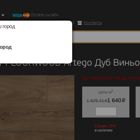
Оплата онлайн
ород, Ул. Республиканская д.43 корпус 3
Контакты
 город
ород
FLOORWOOD
/
Artego
т FLOORWOOD Artego Дуб Винь
Вы смотрите товар из г
2
Цена м
p
1 640
p
1 929.41
Скидка 15%
в наличии