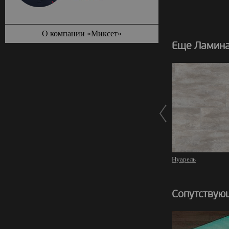
О компании «Миксет»
Еще Ламина
Нуарель
Сопутствую