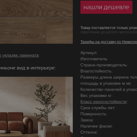
нашли дешевле
Товар поставляется только упак
округление до целого числа в б
Тарифы на доставку по Нижегор
Артикул:
о укладке ламината
Изготовитель:
Страна-производитель:
иньоне вид в интерьере:
Влагостойкость:
Размеры длина ширина то
площадь в упаковке м кв:
Количество панелей в упако
Вес упаковки кг:
Класс износостойкости
:
Срок службы лет:
Поверхность:
Замок:
Наличие фаски:
Оттенок: