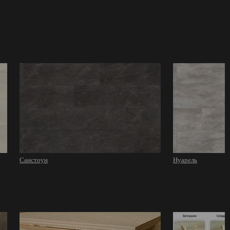
Санстоун
Нуарель