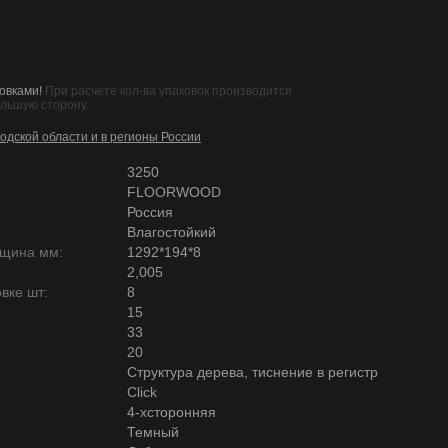
овками!
При расчете кол-ва упаковок производится
ольшую сторону.
одской области и в регионы России
3250
FLOORWOOD
Россия
Влагостойкий
лщина мм:
1292*194*8
2,005
вке шт:
8
15
33
20
Структура дерева, тиснение в регистр
Click
4-хсторонняя
Темный