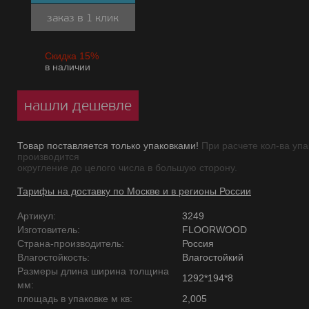
заказ в 1 клик
Скидка 15%
в наличии
нашли дешевле
Товар поставляется только упаковками!
При расчете кол-ва упа
производится
округление до целого числа в большую сторону.
Тарифы на доставку по Москве и в регионы России
Артикул:
3249
Изготовитель:
FLOORWOOD
Страна-производитель:
Россия
Влагостойкость:
Влагостойкий
Размеры длина ширина толщина
1292*194*8
мм:
площадь в упаковке м кв:
2,005