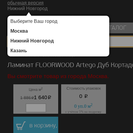
обычная версия
Нижний Новгород
ИНТЕРНЕТ-МАГАЗИН НАПОЛЬНЫХ ПОКРЫТИЙ
Выберите Ваш город
пуста
КАТАЛОГ
Москва
Нижний Новгород
Казань
Каталог
/
Ламинат
/
FLOORWOOD
/
Artego
Ламинат FLOORWOOD Artego Дуб Кортад
Вы смотрите товар из города Москва.
Стоимость упаковок
2
Цена м
p
0
p
1 640
p
1 886
2
0
уп.
0
м
с учётом 5% на подрезку
в корзину,