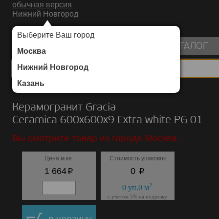
обычная версия
Нижний Новгород
ИНТЕРНЕТ-МАГАЗИН НАПОЛЬНЫХ ПОКРЫТИЙ
Выберите Ваш город
пуста
КАТАЛОГ
Москва
Нижний Новгород
Казань
Каталог
/
Керамогранит
/
Gracia Ceramica
/
600х600х9
Керамогранит Gracia
Ceramica 600х600х9 Extra white PG 01
Вы смотрите товар из города Москва.
Цена м.кв.
Стоимость упаковок
p
p
1 664
0
2
0
уп.
0
м
с учётом 5% на подрезку