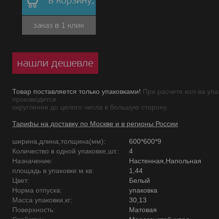
в корзину,
заказ в 1 клик
нашли дешевле
Товар поставляется только упаковками!
При расчете кол-ва упа
производится
округление до целого числа в большую сторону.
Тарифы на доставку по Москве и в регионы России
ширина,длина,толщина(мм):
600*600*9
Количество в одной упаковке,шт.:
4
Назначение:
Настенная,Напольная
площадь в упаковке м кв:
1,44
Цвет:
Белый
Норма отпуска:
упаковка
Масса упаковки,кг:
30,13
Поверхность:
Матовая