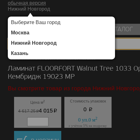
обычная версия
Нижний Новгород
ИНТЕРНЕТ-МАГАЗИН НАПОЛЬНЫХ ПОКРЫТИЙ
Выберите Ваш город
пуста
КАТАЛОГ
Москва
Нижний Новгород
Казань
Каталог
/
Ламинат
/
FLOORFORT
/
Walnut Tree 1033
Ламинат FLOORFORT Walnut Tree 1033 О
Кембридж 19023 MP
Вы смотрите товар из города Нижний Новгоро
Стоимость упаковок
2
Цена м
p
0
p
4 015
p
4 617.25
2
0
уп.
0
м
с учётом 5% на подрезку