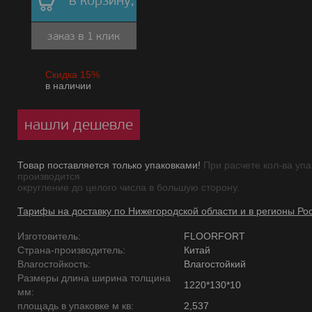
в корзину,
заказ в 1 клик
Скидка 15%
в наличии
нашли дешевле
Товар поставляется только упаковками!
При расчете кол-ва упа
производится
округление до целого числа в большую сторону.
Тарифы на доставку по Нижегородской области и в регионы Ро
Изготовитель:
FLOORFORT
Страна-производитель:
Китай
Влагостойкость:
Влагостойкий
Размеры длина ширина толщина
1220*130*10
мм:
площадь в упаковке м кв:
2,537