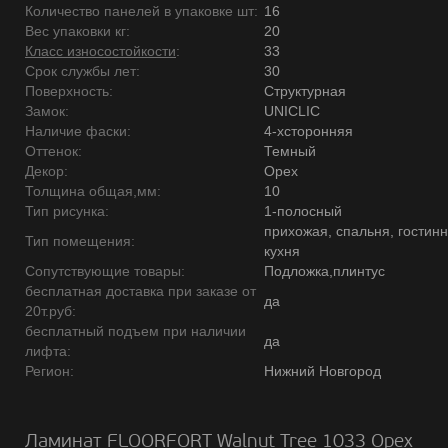
Количество панелей в упаковке шт:
16
Вес упаковки кг:
20
Класс износостойкости
:
33
Срок службы лет:
30
Поверхность:
Структурная
Замок:
UNICLIC
Наличие фаски:
4-хсторонняя
Оттенок:
Темный
Декор:
Орех
Толщина общая,мм:
10
Тип рисунка:
1-полосный
прихожая, спальня, гостинн
Тип помещения:
кухня
Сопутствующие товары:
Подложка,плинтус
бесплатная доставка при заказе от
да
20т.руб:
бесплатный подъем при наличии
да
лифта:
Регион:
Нижний Новгород
Ламинат FLOORFORT Walnut Tree 1033 Орех