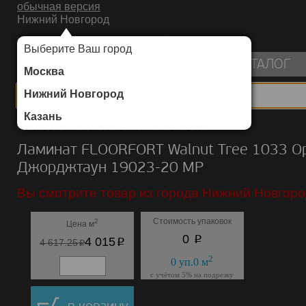
обычная версия
Нижний Новгород
ИНТЕРНЕТ-МАГАЗИН НАПОЛЬНЫХ ПОКРЫТИЙ
Выберите Ваш город
пуста
КАТАЛОГ
Москва
Нижний Новгород
Казань
Каталог
/
Ламинат
/
FLOORFORT
/
Walnut Tree 1033
Ламинат FLOORFORT Walnut Tree 1033 О
Джорджтаун 19023-20 MP
Вы смотрите товар из города Нижний Новгоро
Стоимость упаковок
2
Цена м
p
0
p
4 015
p
4 617.25
2
0
уп.
0
м
с учётом 5% на подрезку