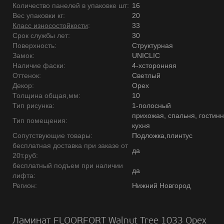
Количество панелей в упаковке шт:
16
Вес упаковки кг:
20
Класс износостойкости
:
33
Срок службы лет:
30
Поверхность:
Структурная
Замок:
UNICLIC
Наличие фаски:
4-хсторонняя
Оттенок:
Светлый
Декор:
Орех
Толщина общая,мм:
10
Тип рисунка:
1-полосный
прихожая, спальня, гостинн
Тип помещения:
кухня
Сопутствующие товары:
Подложка,плинтус
бесплатная доставка при заказе от
да
20т.руб:
бесплатный подъем при наличии
да
лифта:
Регион:
Нижний Новгород
Ламинат FLOORFORT Walnut Tree 1033 Орех