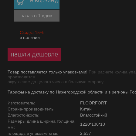
в корзину,
заказ в 1 клик
Скидка 15%
в наличии
нашли дешевле
Товар поставляется только упаковками!
При расчете кол-ва упа
производится
округление до целого числа в большую сторону.
Тарифы на доставку по Нижегородской области и в регионы Ро
Изготовитель:
FLOORFORT
Страна-производитель:
Китай
Влагостойкость:
Влагостойкий
Размеры длина ширина толщина
1220*130*10
мм:
площадь в упаковке м кв:
2,537