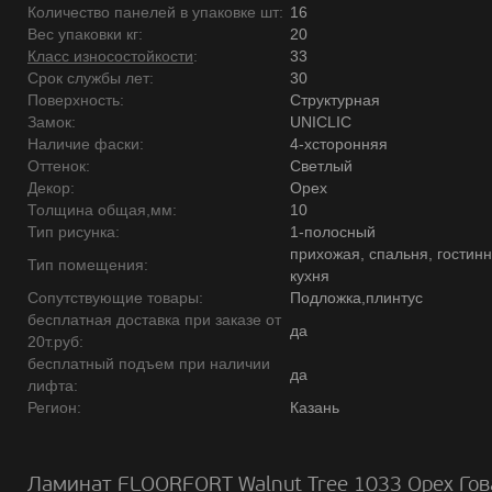
Количество панелей в упаковке шт:
16
Вес упаковки кг:
20
Класс износостойкости
:
33
Срок службы лет:
30
Поверхность:
Структурная
Замок:
UNICLIC
Наличие фаски:
4-хсторонняя
Оттенок:
Светлый
Декор:
Орех
Толщина общая,мм:
10
Тип рисунка:
1-полосный
прихожая, спальня, гостинн
Тип помещения:
кухня
Сопутствующие товары:
Подложка,плинтус
бесплатная доставка при заказе от
да
20т.руб:
бесплатный подъем при наличии
да
лифта:
Регион:
Казань
Ламинат FLOORFORT Walnut Tree 1033 Орех Гов