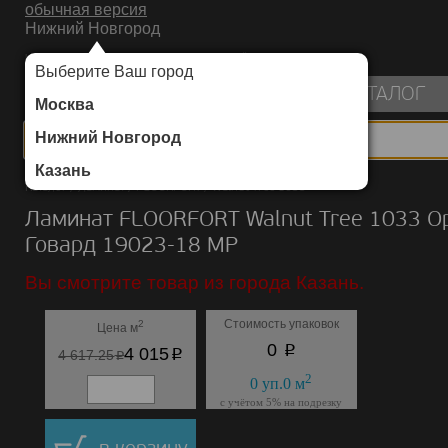
обычная версия
Нижний Новгород
ИНТЕРНЕТ-МАГАЗИН НАПОЛЬНЫХ ПОКРЫТИЙ
Выберите Ваш город
пуста
КАТАЛОГ
Москва
Нижний Новгород
Казань
Каталог
/
Ламинат
/
FLOORFORT
/
Walnut Tree 1033
Ламинат FLOORFORT Walnut Tree 1033 О
Говард 19023-18 MP
Вы смотрите товар из города Казань.
Стоимость упаковок
2
Цена м
p
0
p
4 015
p
4 617.25
2
0
уп.
0
м
с учётом 5% на подрезку