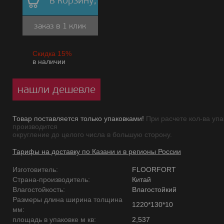
в корзину,
заказ в 1 клик
Скидка 15%
в наличии
нашли дешевле
Товар поставляется только упаковками!
При расчете кол-ва упа
производится
округление до целого числа в большую сторону.
Тарифы на доставку по Казани и в регионы России
Изготовитель:
FLOORFORT
Страна-производитель:
Китай
Влагостойкость:
Влагостойкий
Размеры длина ширина толщина
1220*130*10
мм:
площадь в упаковке м кв:
2,537