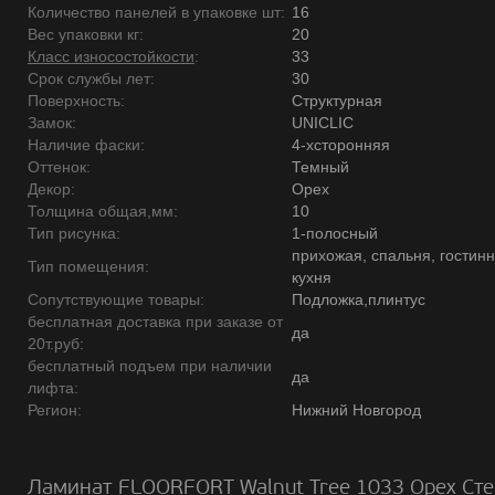
Количество панелей в упаковке шт:
16
Вес упаковки кг:
20
Класс износостойкости
:
33
Срок службы лет:
30
Поверхность:
Структурная
Замок:
UNICLIC
Наличие фаски:
4-хсторонняя
Оттенок:
Темный
Декор:
Орех
Толщина общая,мм:
10
Тип рисунка:
1-полосный
прихожая, спальня, гостинн
Тип помещения:
кухня
Сопутствующие товары:
Подложка,плинтус
бесплатная доставка при заказе от
да
20т.руб:
бесплатный подъем при наличии
да
лифта:
Регион:
Нижний Новгород
Ламинат FLOORFORT Walnut Tree 1033 Орех Ст