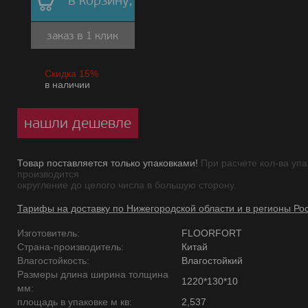
в корзину,
заказ в 1 клик
Скидка 15%
в наличии
нашли дешевле
Товар поставляется только упаковками!
При расчете кол-ва упа
производится
округление до целого числа в большую сторону.
Тарифы на доставку по Нижегородской области и в регионы Ро
Изготовитель:
FLOORFORT
Страна-производитель:
Китай
Влагостойкость:
Влагостойкий
Размеры длина ширина толщина
1220*130*10
мм:
площадь в упаковке м кв:
2,537