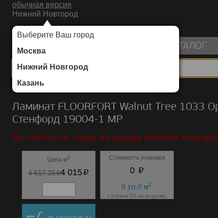
обычная версия
Нижний Новгород
ИНТЕРНЕТ-МАГАЗИН НАПОЛЬНЫХ ПОКРЫТИЙ
Выберите Ваш город
пуста
КАТАЛОГ
Москва
Нижний Новгород
Казань
Каталог
/
Ламинат
/
FLOORFORT
/
Walnut Tree 1033
Ламинат FLOORFORT Walnut Tree 1033 О
Стенфорд 19004-1 MP
Вы смотрите товар из города Нижний Новгоро
Стоимость упаковок
2
Цена м
p
0
p
4 015
p
4 617.25
2
0
уп.
0
м
с учётом 5% на подрезку