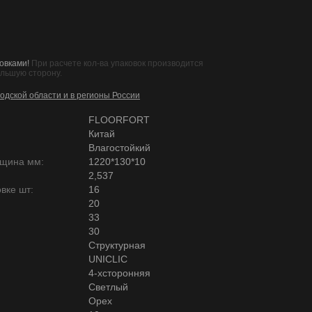
овками!
При расчете кол-ва упаковок производится
ольшую сторону.
одской области и в регионы России
FLOORFORT
Китай
Влагостойкий
лщина мм:
1220*130*10
2,537
вке шт:
16
20
33
30
Структурная
UNICLIC
4-хсторонняя
Светлый
Орех