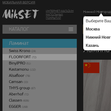
МОБИЛЬНАЯ ВЕРСИЯ
ИНТЕРНЕТ-МАГАЗИН
Нижний Новгород
НАПОЛЬНЫХ
г. Нижний Новг
ПОКРЫТИЙ
Выберите Ваш
КАТАЛОГ
Москва
Нижний Новг
Каталог
/
Ламинат
/
Ламинат
Казань
Ламинат
Swiss Krono
(24)
FLOORFORT
(72)
BinylPRO
(51)
Kastamonu
(132)
Alsafloor
(78)
Camsan
(33)
THYS group
(87)
Aberhof
(72)
Classen
(606)
EGGER
(168)