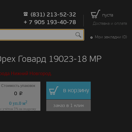
(831) 213-52-32
пуста
+ 7 905 193-40-78
Доставка и оплата
Мои закладки (0)
Орех Говард 19023-18 MP
орода Нижний Новгород.
Стоимость упаковок
в корзину
p
0
2
0
уп.
0
м
заказ в 1 клик
с учётом 5% на подрезку