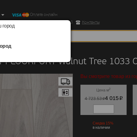
Оплата онлайн
ород, Ул. Республиканская д.43 корпус 3
Контакты
 город
ород
FLOORFORT
/
Walnut Tree 1033
 FLOORFORT Walnut Tree 1033 
Вы смотрите товар из г
2
Цена м
p
4 015
p
4 723.53
Скидка 15%
в наличии