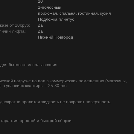
10
1-полосный
прихожая, спальня, гостинная, кухня
Подложка,плинтус
азе от 20т.руб:
да
личии лифта:
да
Нижний Новгород
 для бытового использования.
высокой нагрузке на пол в коммерческих помещениях (магазины,
, в условиях квартиры – 25-30 лет.
однократно пролитая жидкость не повредит поверхность.
 гарантия простой и быстрой сборки.