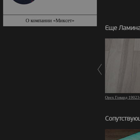
О компании «Миксет»
Еще Ламинат
Орех Говард 19023
Сопутствую