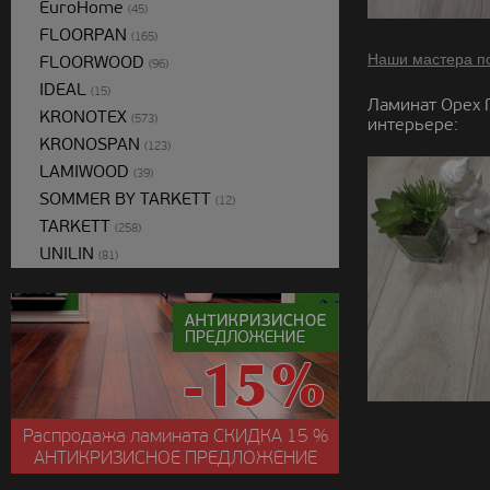
EuroHome
(45)
FLOORPAN
(165)
Наши мастера п
FLOORWOOD
(96)
IDEAL
(15)
Ламинат Орех 
KRONOTEX
(573)
интерьере:
KRONOSPAN
(123)
LAMIWOOD
(39)
SOMMER BY TARKETT
(12)
TARKETT
(258)
UNILIN
(81)
Распродажа ламината
СКИДКА
15 %
АНТИКРИЗИСНОЕ ПРЕДЛОЖЕНИЕ