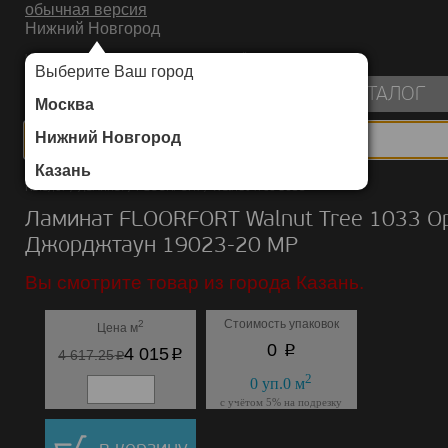
обычная версия
Нижний Новгород
ИНТЕРНЕТ-МАГАЗИН НАПОЛЬНЫХ ПОКРЫТИЙ
Выберите Ваш город
пуста
КАТАЛОГ
Москва
Нижний Новгород
Казань
Каталог
/
Ламинат
/
FLOORFORT
/
Walnut Tree 1033
Ламинат FLOORFORT Walnut Tree 1033 О
Джорджтаун 19023-20 MP
Вы смотрите товар из города Казань.
Стоимость упаковок
2
Цена м
p
0
p
4 015
p
4 617.25
2
0
уп.
0
м
с учётом 5% на подрезку