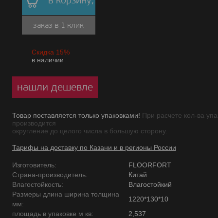
в корзину,
заказ в 1 клик
Скидка 15%
в наличии
нашли дешевле
Товар поставляется только упаковками!
При расчете кол-ва упа
производится
округление до целого числа в большую сторону.
Тарифы на доставку по Казани и в регионы России
Изготовитель:
FLOORFORT
Страна-производитель:
Китай
Влагостойкость:
Влагостойкий
Размеры длина ширина толщина
1220*130*10
мм:
площадь в упаковке м кв:
2,537