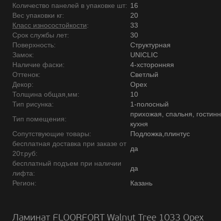
Количество панелей в упаковке шт:
16
Вес упаковки кг:
20
Класс износостойкости
:
33
Срок службы лет:
30
Поверхность:
Структурная
Замок:
UNICLIC
Наличие фаски:
4-хсторонняя
Оттенок:
Светлый
Декор:
Орех
Толщина общая,мм:
10
Тип рисунка:
1-полосный
прихожая, спальня, гостинн
Тип помещения:
кухня
Сопутствующие товары:
Подложка,плинтус
бесплатная доставка при заказе от
да
20т.руб:
бесплатный подъем при наличии
да
лифта:
Регион:
Казань
Ламинат FLOORFORT Walnut Tree 1033 Орех