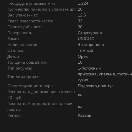
площадь в упаковке м кв:
1,224
Количество панелей в упаковке шт:
20
Вес упаковки кг:
12,5
Класс износостойкости
:
33
Срок службы лет:
30
Поверхность:
Структурная
Замок:
UNICLIC
Наличие фаски:
4-хсторонняя
Оттенок:
Темный
Декор:
Орех
Толщина общая,мм:
10
Тип рисунка:
1-полосный
прихожая, спальня, гостинн
Тип помещения:
кухня
Сопутствующие товары:
Подложка,плинтус
бесплатная доставка при заказе от
да
20т.руб:
бесплатный подъем при наличии
да
лифта:
Регион:
Казань