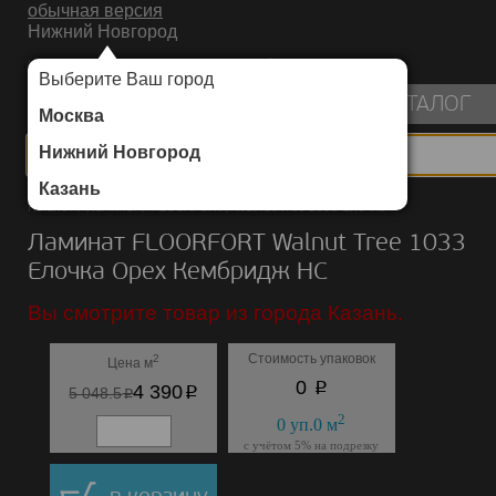
обычная версия
Нижний Новгород
ИНТЕРНЕТ-МАГАЗИН НАПОЛЬНЫХ ПОКРЫТИЙ
Выберите Ваш город
пуста
КАТАЛОГ
Москва
Нижний Новгород
Казань
Каталог
/
Ламинат
/
FLOORFORT
/
Walnut Tree 1033 Елочка
Ламинат FLOORFORT Walnut Tree 1033
Елочка Орех Кембридж HC
Вы смотрите товар из города Казань.
Стоимость упаковок
2
Цена м
p
0
p
4 390
p
5 048.5
2
0
уп.
0
м
с учётом 5% на подрезку