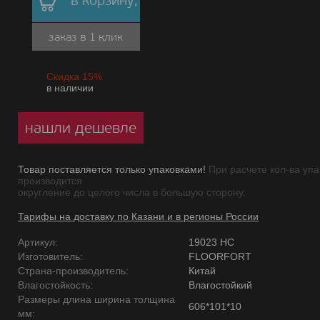
в корзину,
заказ в 1 клик
Скидка 15%
в наличии
нашли дешевле
Товар поставляется только упаковками!
При расчете кол-ва упа
производится
округление до целого числа в большую сторону.
Тарифы на доставку по Казани и в регионы России
Артикул:
19023 НС
Изготовитель:
FLOORFORT
Страна-производитель:
Китай
Влагостойкость:
Влагостойкий
Размеры длина ширина толщина
606*101*10
мм: