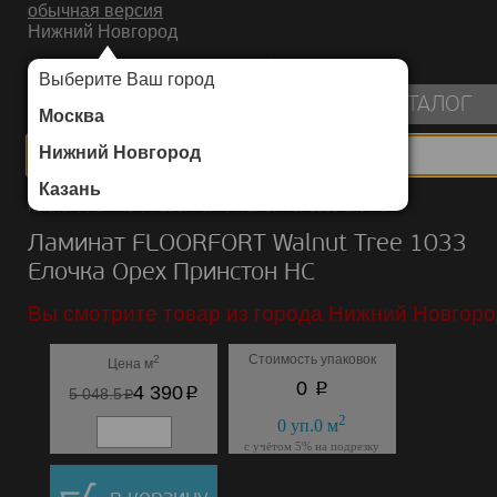
обычная версия
Нижний Новгород
ИНТЕРНЕТ-МАГАЗИН НАПОЛЬНЫХ ПОКРЫТИЙ
Выберите Ваш город
пуста
КАТАЛОГ
Москва
Нижний Новгород
Казань
Каталог
/
Ламинат
/
FLOORFORT
/
Walnut Tree 1033 Елочка
Ламинат FLOORFORT Walnut Tree 1033
Елочка Орех Принстон HC
Вы смотрите товар из города Нижний Новгоро
Стоимость упаковок
2
Цена м
p
0
p
4 390
p
5 048.5
2
0
уп.
0
м
с учётом 5% на подрезку