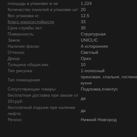
площадь в упаковке м кв:
1,224
Количество панелей в упаковке шт:
20
Вес упаковки кг:
12,5
Класс износостойкости
:
33
Срок службы лет:
30
Поверхность:
Структурная
Замок:
UNICLIC
Наличие фаски:
4-хсторонняя
Оттенок:
Светлый
Декор:
Орех
Толщина общая,мм:
10
Тип рисунка:
1-полосный
прихожая, спальня, гостинн
Тип помещения:
кухня
Сопутствующие товары:
Подложка,плинтус
бесплатная доставка при заказе от
да
20т.руб:
бесплатный подъем при наличии
да
лифта:
Регион:
Нижний Новгород