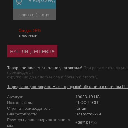
в корзину,
заказ в 1 клик
Скидка 15%
в наличии
нашли дешевле
Товар поставляется только упаковками!
При расчете кол-ва упа
производится
округление до целого числа в большую сторону.
Тарифы на доставку по Нижегородской области и в регионы Ро
Артикул:
19023-19 НС
Изготовитель:
FLOORFORT
Страна-производитель:
Китай
Влагостойкость:
Влагостойкий
Размеры длина ширина толщина
606*101*10
мм: