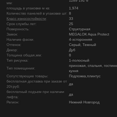
1285*192*8
мм:
площадь в упаковке м кв:
1,974
Количество панелей в упаковке шт:
8
Класс износостойкости
:
33
Срок службы лет:
25
Поверхность:
Структурная
Замок:
MEGALOK Aqua Protect
Наличие фаски:
4-хсторонняя
Оттенок:
Серый, Темный
Декор:
Дуб
Толщина общая,мм:
8
Тип рисунка:
1-полосный
прихожая, спальня, гостинн
Тип помещения:
кухня
Сопутствующие товары:
Подложка,плинтус
бесплатная доставка при заказе от
да
20т.руб:
бесплатный подъем при наличии
да
лифта:
Регион:
Нижний Новгород