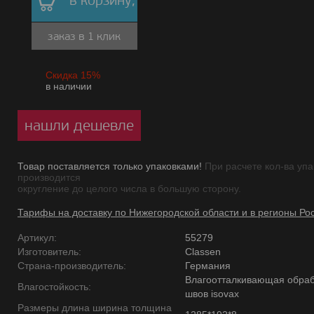
в корзину,
заказ в 1 клик
Скидка 15%
в наличии
нашли дешевле
Товар поставляется только упаковками!
При расчете кол-ва упа
производится
округление до целого числа в большую сторону.
Тарифы на доставку по Нижегородской области и в регионы Ро
Артикул:
55279
Изготовитель:
Classen
Страна-производитель:
Германия
Влагоотталкивающая обраб
Влагостойкость:
швов isovax
Размеры длина ширина толщина