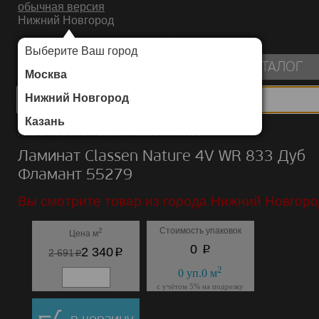
обычная версия
Нижний Новгород
ИНТЕРНЕТ-МАГАЗИН НАПОЛЬНЫХ ПОКРЫТИЙ
Выберите Ваш город
пуста
КАТАЛОГ
Москва
Нижний Новгород
Казань
Каталог
/
Ламинат
/
Classen
/
Nature 4V WR 833
Ламинат Classen Nature 4V WR 833 Дуб
Фламант 55279
Вы смотрите товар из города Нижний Новгоро
Стоимость упаковок
2
Цена м
p
0
p
2 340
p
2 691
2
0
уп.
0
м
с учётом 5% на подрезку