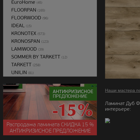
EuroHome
(45)
FLOORPAN
(165)
FLOORWOOD
(96)
IDEAL
(15)
KRONOTEX
(573)
KRONOSPAN
(123)
LAMIWOOD
(39)
SOMMER BY TARKETT
(12)
TARKETT
(258)
UNILIN
(81)
Наши мастера п
Ламинат Дуб Ф
интерьере:
Распродажа ламината
СКИДКА
15 %
АНТИКРИЗИСНОЕ ПРЕДЛОЖЕНИЕ