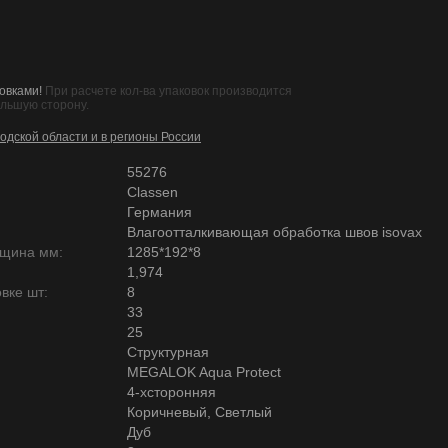
овками!
При расчете кол-ва упаковок производится
ольшую сторону.
одской области и в регионы России
55276
Classen
Германия
Влагоотталкивающая обработка швов isovax
лщина мм:
1285*192*8
1,974
вке шт:
8
33
25
Структурная
MEGALOK Aqua Protect
4-хсторонняя
Коричневый, Светлый
Дуб