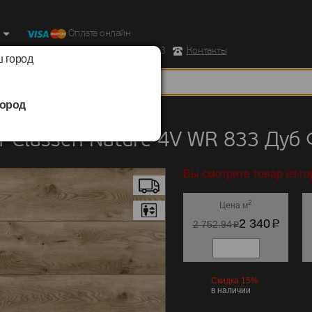
Оплата онлайн
ород, Ул. Республиканская д.43 корпус 3
Контакты
 город
ород
Classen
/
Nature 4V WR 833
 Classen Nature 4V WR 833 Ду
Вы смотрите товар из г
2
Цена м
p
2 340
p
2 752.94
Скидка 15%
в наличии