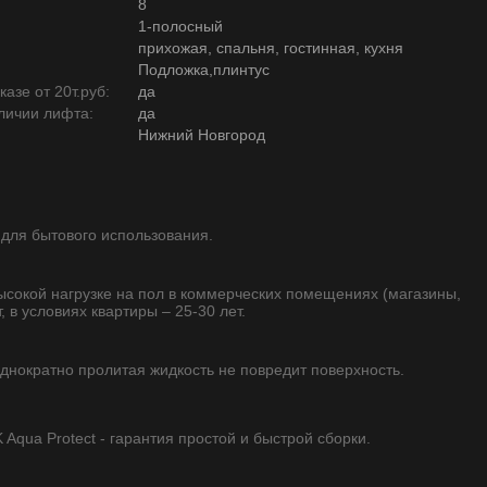
8
1-полосный
прихожая, спальня, гостинная, кухня
Подложка,плинтус
азе от 20т.руб:
да
личии лифта:
да
Нижний Новгород
 для бытового использования.
высокой нагрузке на пол в коммерческих помещениях (магазины,
, в условиях квартиры – 25-30 лет.
однократно пролитая жидкость не повредит поверхность.
qua Protect - гарантия простой и быстрой сборки.