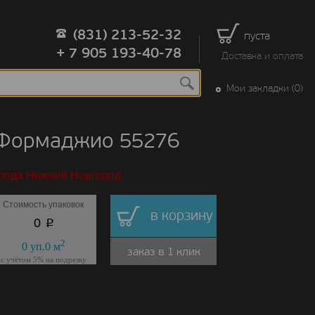
(831) 213-52-32
пуста
+ 7 905 193-40-78
Доставка и оплата
Мои закладки (0)
б Формаджио 55276
орода Нижний Новгород.
Стоимость упаковок
в корзину
p
0
2
0
уп.
0
м
заказ в 1 клик
с учётом 5% на подрезку