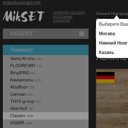
МОБИЛЬНАЯ ВЕРСИЯ
ИНТЕРНЕТ-МАГАЗИН
Нижний Новгород
НАПОЛЬНЫХ
г. Нижний Новг
ПОКРЫТИЙ
Выберите Ваш
КАТАЛОГ
Москва
Нижний Новг
Каталог
/
Ламинат
/
Ламинат
Казань
Ламинат
Swiss Krono
(24)
FLOORFORT
(72)
BinylPRO
(51)
Kastamonu
(132)
Alsafloor
(78)
Camsan
(33)
THYS group
(87)
Aberhof
(72)
Classen
(606)
EGGER
(168)