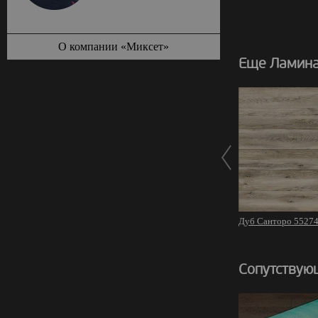
О компании «Миксет»
Еще Ламина
Дуб Санторо 5527
Сопутствую