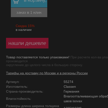
в корзину,
заказ в 1 клик
Скидка 15%
в наличии
нашли дешевле
Товар поставляется только упаковками!
При расчете кол-ва упа
производится
округление до целого числа в большую сторону.
Тарифы на доставку по Москве и в регионы России
Артикул:
55274
Изготовитель:
Classen
Страна-производитель:
Германия
Влагоотталкивающая обраб
Влагостойкость:
швов isovax
Размеры длина ширина толщина