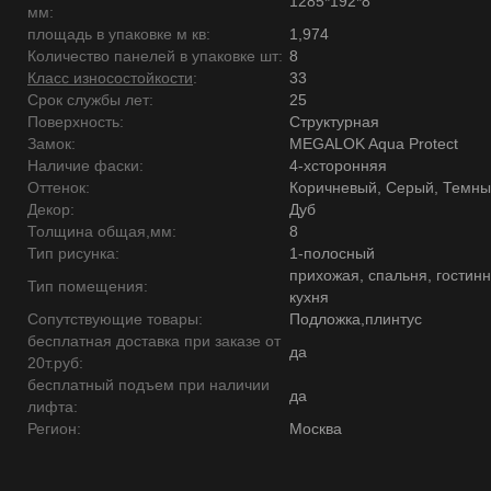
1285*192*8
мм:
площадь в упаковке м кв:
1,974
Количество панелей в упаковке шт:
8
Класс износостойкости
:
33
Срок службы лет:
25
Поверхность:
Структурная
Замок:
MEGALOK Aqua Protect
Наличие фаски:
4-хсторонняя
Оттенок:
Коричневый, Серый, Темн
Декор:
Дуб
Толщина общая,мм:
8
Тип рисунка:
1-полосный
прихожая, спальня, гостинн
Тип помещения:
кухня
Сопутствующие товары:
Подложка,плинтус
бесплатная доставка при заказе от
да
20т.руб:
бесплатный подъем при наличии
да
лифта:
Регион:
Москва