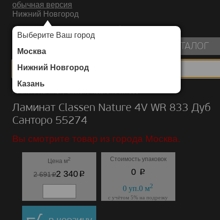
обычная версия
Нижний Новгород
ИНТЕРНЕТ-МАГАЗИН НАПОЛЬНЫХ ПОКРЫТИЙ
Выберите Ваш город
пуста
КАТАЛОГ
Москва
Нижний Новгород
Казань
Каталог
/
Ламинат
/
Classen
/
Nature 4V WR 833
Ламинат Classen Nature 4V WR 833 Дуб
Санторо 55274
Вы смотрите товар из города Москва.
Стоимость упаковок
2
Цена м
p
0
p
2 340
p
2 691
2
0
уп.
0
м
с учётом 5% на подрезку