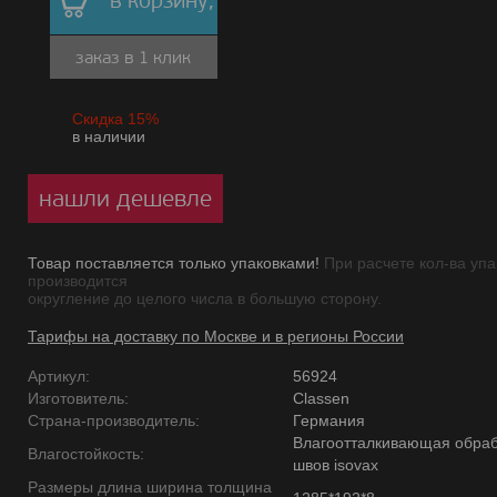
в корзину,
заказ в 1 клик
Скидка 15%
в наличии
нашли дешевле
Товар поставляется только упаковками!
При расчете кол-ва упа
производится
округление до целого числа в большую сторону.
Тарифы на доставку по Москве и в регионы России
Артикул:
56924
Изготовитель:
Classen
Страна-производитель:
Германия
Влагоотталкивающая обраб
Влагостойкость:
швов isovax
Размеры длина ширина толщина