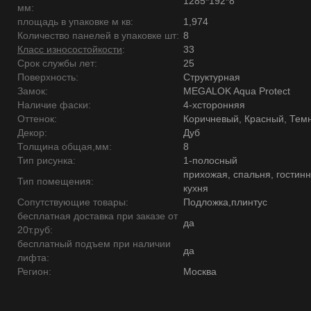
1285*192*8
мм:
площадь в упаковке м кв:
1,974
Количество панелей в упаковке шт:
8
Класс износостойкости
:
33
Срок службы лет:
25
Поверхность:
Структурная
Замок:
MEGALOK Aqua Protect
Наличие фаски:
4-хсторонняя
Оттенок:
Коричневый, Красный, Тем
Декор:
Дуб
Толщина общая,мм:
8
Тип рисунка:
1-полосный
прихожая, спальня, гостинн
Тип помещения:
кухня
Сопутствующие товары:
Подложка,плинтус
бесплатная доставка при заказе от
да
20т.руб:
бесплатный подъем при наличии
да
лифта:
Регион:
Москва