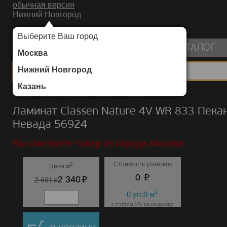
обычная версия
Нижний Новгород
ИНТЕРНЕТ-МАГАЗИН НАПОЛЬНЫХ ПОКРЫТИЙ
Выберите Ваш город
пуста
КАТАЛОГ
Москва
Нижний Новгород
Казань
Каталог
/
Ламинат
/
Classen
/
Nature 4V WR 833
Ламинат Classen Nature 4V WR 833 Пека
Невада 56924
Вы смотрите товар из города Москва.
Стоимость упаковок
2
Цена м
p
0
p
2 340
p
2 691
2
0
уп.
0
м
с учётом 5% на подрезку