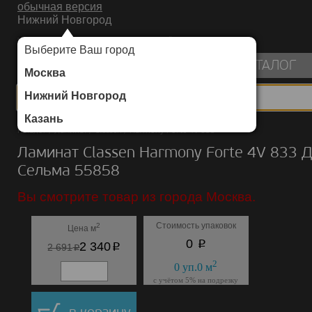
обычная версия
Нижний Новгород
ИНТЕРНЕТ-МАГАЗИН НАПОЛЬНЫХ ПОКРЫТИЙ
Выберите Ваш город
пуста
КАТАЛОГ
Москва
Нижний Новгород
Казань
Каталог
/
Ламинат
/
Classen
/
Harmony Forte 4V 833
Ламинат Classen Harmony Forte 4V 833 
Сельма 55858
Вы смотрите товар из города Москва.
Стоимость упаковок
2
Цена м
p
0
p
2 340
p
2 691
2
0
уп.
0
м
с учётом 5% на подрезку