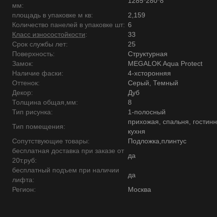
1285*280*8
мм:
площадь в упаковке м кв:
2,159
Количество панелей в упаковке шт:
6
Класс износостойкости
:
33
Срок службы лет:
25
Поверхность:
Структурная
Замок:
MEGALOK Aqua Protect
Наличие фаски:
4-хсторонняя
Оттенок:
Серый, Темный
Декор:
Дуб
Толщина общая,мм:
8
Тип рисунка:
1-полосный
прихожая, спальня, гостинн
Тип помещения:
кухня
Сопутствующие товары:
Подложка,плинтус
бесплатная доставка при заказе от
да
20т.руб:
бесплатный подъем при наличии
да
лифта:
Регион:
Москва