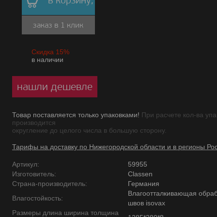
в корзину,
заказ в 1 клик
Скидка 15%
в наличии
нашли дешевле
Товар поставляется только упаковками!
При расчете кол-ва упа
производится
округление до целого числа в большую сторону.
Тарифы на доставку по Нижегородской области и в регионы Ро
Артикул:
59955
Изготовитель:
Classen
Страна-производитель:
Германия
Влагоотталкивающая обраб
Влагостойкость:
швов isovax
Размеры длина ширина толщина