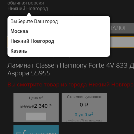
обычная версия
Нижний Новгород
ИНТЕРНЕТ-МАГАЗИН НАПОЛЬНЫХ ПОКРЫТИЙ
Выберите Ваш город
пуста
КАТАЛОГ
Москва
Нижний Новгород
Казань
Каталог
/
Ламинат
/
Classen
/
Harmony Forte 4V 833
Ламинат Classen Harmony Forte 4V 833 
Аврора 55955
Вы смотрите товар из города Нижний Новгоро
Стоимость упаковок
2
Цена м
p
0
p
2 340
p
2 691
2
0
уп.
0
м
с учётом 5% на подрезку