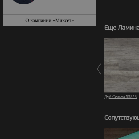
О компании «Миксет»
Еще Ламина
Дуб Сельма 55858
Сопутствую