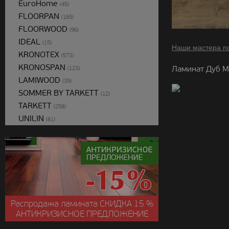
EuroHome
(45)
FLOORPAN
(165)
FLOORWOOD
(96)
IDEAL
(15)
Наши мастера п
KRONOTEX
(573)
KRONOSPAN
Ламинат Дуб М
(123)
LAMIWOOD
(39)
SOMMER BY TARKETT
(12)
TARKETT
(258)
UNILIN
(81)
Распродажа ламината
СКИДКА
15 %
АНТИКРИЗИСНОЕ ПРЕДЛОЖЕНИЕ