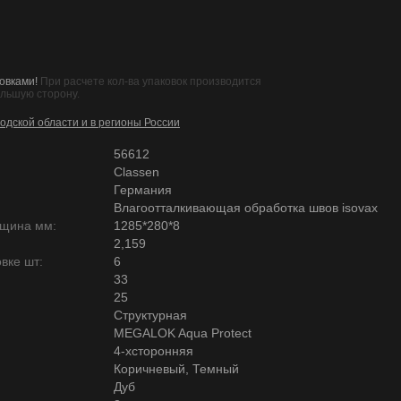
овками!
При расчете кол-ва упаковок производится
ольшую сторону.
одской области и в регионы России
56612
Classen
Германия
Влагоотталкивающая обработка швов isovax
лщина мм:
1285*280*8
2,159
вке шт:
6
33
25
Структурная
MEGALOK Aqua Protect
4-хсторонняя
Коричневый, Темный
Дуб