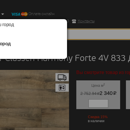
Оплата онлайн
ород, Ул. Республиканская д.43 корпус 3
Контакты
 город
ород
Classen
/
Harmony Forte 4V 833
 Classen Harmony Forte 4V 833
Вы смотрите товар из г
2
Цена м
p
2 340
p
2 752.94
Скидка 15%
в наличии