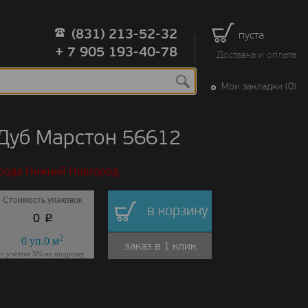
(831) 213-52-32
пуста
+ 7 905 193-40-78
Доставка и оплата
Мои закладки (0)
 Дуб Марстон 56612
орода Нижний Новгород.
Стоимость упаковок
в корзину
p
0
2
0
уп.
0
м
заказ в 1 клик
с учётом 5% на подрезку