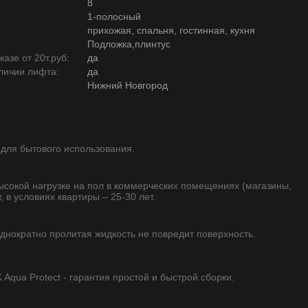
8
1-полосный
прихожая, спальня, гостинная, кухня
Подложка,плинтус
азе от 20т.руб:
да
личии лифта:
да
Нижний Новгород
 для бытового использования.
высокой нагрузке на пол в коммерческих помещениях (магазины,
, в условиях квартиры – 25-30 лет.
однократно пролитая жидкость не повредит поверхность.
qua Protect - гарантия простой и быстрой сборки.