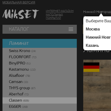
МОБИЛЬНАЯ ВЕРСИЯ
ИНТЕРНЕТ-МАГАЗИН
Нижний Новгород
НАПОЛЬНЫХ
г. Нижний Новг
ПОКРЫТИЙ
Выберите Ваш
КАТАЛОГ
Москва
Нижний Новг
Каталог
/
Ламинат
/
Ламинат
Казань
Ламинат
Swiss Krono
(24)
FLOORFORT
(72)
BinylPRO
(51)
Kastamonu
(132)
Alsafloor
(78)
Camsan
(33)
THYS group
(87)
Aberhof
(72)
Classen
(606)
EGGER
(168)