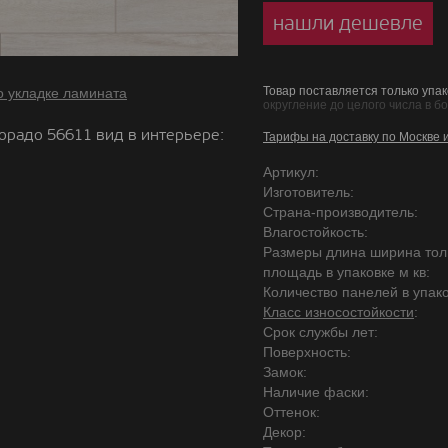
нашли дешевле
Товар поставляется только упак
о укладке ламината
округление до целого числа в б
орадо 56611 вид в интерьере:
Тарифы на доставку по Москве 
Артикул:
Изготовитель:
Страна-производитель:
Влагостойкость:
Размеры длина ширина то
площадь в упаковке м кв:
Количество панелей в упако
Класс износостойкости
:
Срок службы лет:
Поверхность:
Замок:
Наличие фаски:
Оттенок:
Декор: