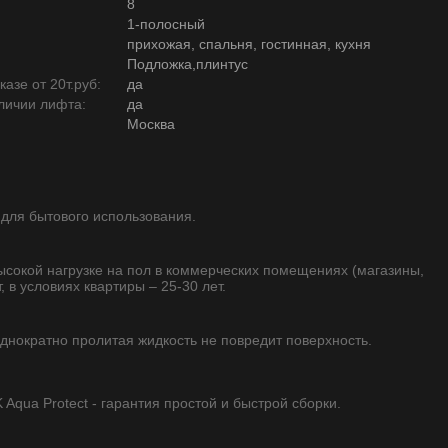
8
1-полосный
прихожая, спальня, гостинная, кухня
Подложка,плинтус
азе от 20т.руб:
да
личии лифта:
да
Москва
 для бытового использования.
высокой нагрузке на пол в коммерческих помещениях (магазины,
, в условиях квартиры – 25-30 лет.
однократно пролитая жидкость не повредит поверхность.
qua Protect - гарантия простой и быстрой сборки.