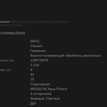
овками!
При расчете кол-ва упаковок производится
ольшую сторону.
и в регионы России
56611
Classen
Германия
Влагоотталкивающая обработка швов isovax
лщина мм:
1285*280*8
2,159
вке шт:
6
33
25
Структурная
MEGALOK Aqua Protect
4-хсторонняя
бежевый, Светлый
Дуб