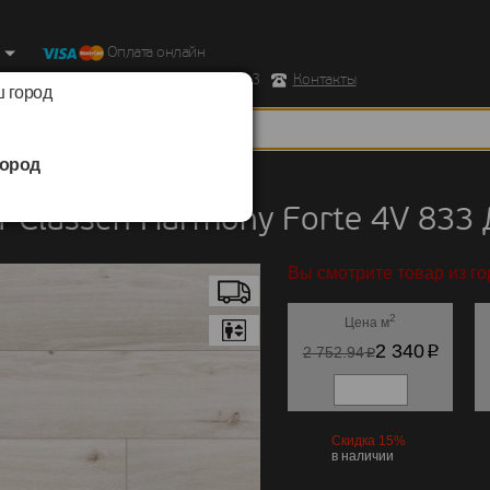
Оплата онлайн
ород, Ул. Республиканская д.43 корпус 3
Контакты
 город
ород
Classen
/
Harmony Forte 4V 833
 Classen Harmony Forte 4V 833
Вы смотрите товар из го
2
Цена м
p
2 340
p
2 752.94
Скидка 15%
в наличии