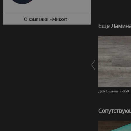
О компании «Миксет»
Еще Ламина
Дуб Сельма 55858
Сопутствую