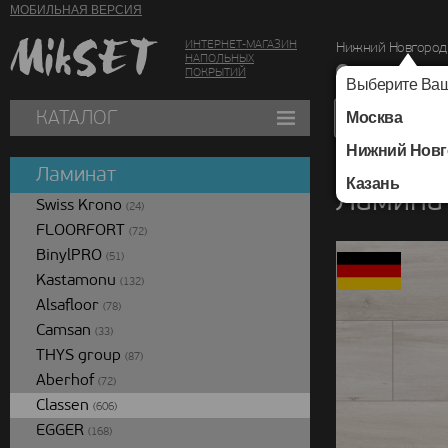
МОБИЛЬНАЯ ВЕРСИЯ
ИНТЕРНЕТ-МАГАЗИН
Нижний Новгород
НАПОЛЬНЫХ
г. Нижний Новг
ПОКРЫТИЙ
Выберите Ваш
КАТАЛОГ
Москва
Нижний Новг
Каталог
/
Ламинат
/
Ламинат
Казань
Ламинат
Swiss Krono
(24)
FLOORFORT
(72)
BinylPRO
(51)
Kastamonu
(132)
Alsafloor
(78)
Camsan
(33)
THYS group
(87)
Aberhof
(72)
Classen
(606)
EGGER
(168)