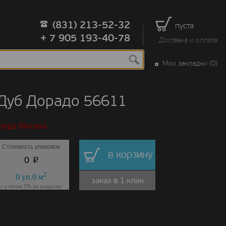
(831) 213-52-32
пуста
+ 7 905 193-40-78
Доставка и оплата
Мои закладки (0)
 Дуб Дорадо 56611
рода Москва.
Стоимость упаковок
в корзину
p
0
2
0
уп.
0
м
заказ в 1 клик
с учётом 5% на подрезку