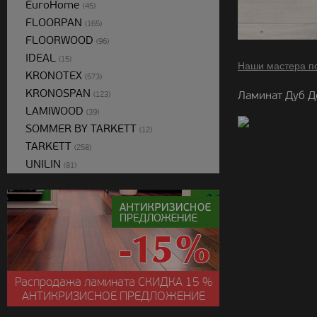
EuroHome
(45)
FLOORPAN
(165)
FLOORWOOD
(96)
IDEAL
(15)
Наши мастера п
KRONOTEX
(573)
KRONOSPAN
Ламинат Дуб Д
(123)
LAMIWOOD
(39)
SOMMER BY TARKETT
(12)
TARKETT
(258)
UNILIN
(81)
Распродажа ламината
СКИДКА
15 %
АНТИКРИЗИСНОЕ ПРЕДЛОЖЕНИЕ