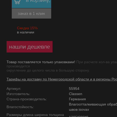
в корзину,
заказ в 1 клик
Скидка 15%
в наличии
нашли дешевле
Товар поставляется только упаковками!
При расчете кол-ва упа
производится
округление до целого числа в большую сторону.
Тарифы на доставку по Нижегородской области и в регионы Ро
Артикул:
55954
Изготовитель:
Classen
Страна-производитель:
Германия
Влагоотталкивающая обраб
Влагостойкость:
швов isovax
Размеры длина ширина толщина