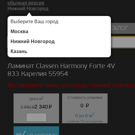
обычная версия
Нижний Новгород
ИНТЕРНЕТ-МАГАЗИН НАПОЛЬНЫХ ПОКРЫТИЙ
Выберите Ваш город
пуста
КАТАЛОГ
Москва
Нижний Новгород
Казань
Каталог
/
Ламинат
/
Classen
/
Harmony Forte 4V 833
Ламинат Classen Harmony Forte 4V
833 Карелия 55954
Вы смотрите товар из города Нижний Новгоро
Стоимость упаковок
2
Цена м
p
0
p
2 340
p
2 691
2
0
уп.
0
м
с учётом 5% на подрезку