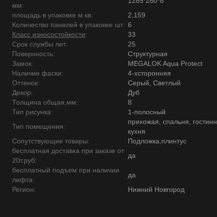
1285*280*8
мм:
площадь в упаковке м кв:
2,159
Количество панелей в упаковке шт:
6
Класс износостойкости
:
33
Срок службы лет:
25
Поверхность:
Структурная
Замок:
MEGALOK Aqua Protect
Наличие фаски:
4-хсторонняя
Оттенок:
Серый, Светлый
Декор:
Дуб
Толщина общая,мм:
8
Тип рисунка:
1-полосный
прихожая, спальня, гостинн
Тип помещения:
кухня
Сопутствующие товары:
Подложка,плинтус
бесплатная доставка при заказе от
да
20т.руб:
бесплатный подъем при наличии
да
лифта:
Регион:
Нижний Новгород