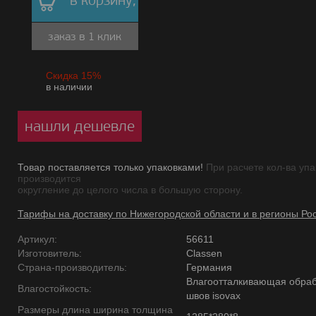
в корзину,
заказ в 1 клик
Скидка 15%
в наличии
нашли дешевле
Товар поставляется только упаковками!
При расчете кол-ва упа
производится
округление до целого числа в большую сторону.
Тарифы на доставку по Нижегородской области и в регионы Ро
Артикул:
56611
Изготовитель:
Classen
Страна-производитель:
Германия
Влагоотталкивающая обраб
Влагостойкость:
швов isovax
Размеры длина ширина толщина