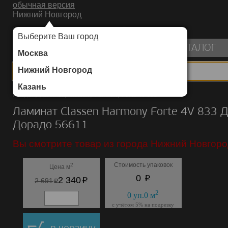
обычная версия
Нижний Новгород
ИНТЕРНЕТ-МАГАЗИН НАПОЛЬНЫХ ПОКРЫТИЙ
Выберите Ваш город
пуста
КАТАЛОГ
Москва
Нижний Новгород
Казань
Каталог
/
Ламинат
/
Classen
/
Harmony Forte 4V 833
Ламинат Classen Harmony Forte 4V 833 
Дорадо 56611
Вы смотрите товар из города Нижний Новгоро
Стоимость упаковок
2
Цена м
p
0
p
2 340
p
2 691
2
0
уп.
0
м
с учётом 5% на подрезку