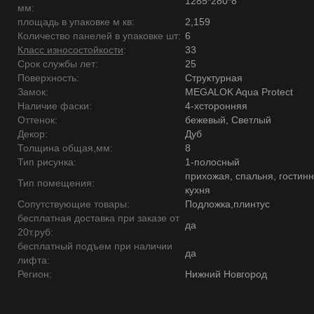
1285*280*8
мм:
площадь в упаковке м кв:
2,159
Количество панелей в упаковке шт:
6
Класс износостойкости
:
33
Срок службы лет:
25
Поверхность:
Структурная
Замок:
MEGALOK Aqua Protect
Наличие фаски:
4-хсторонняя
Оттенок:
бежевый, Светлый
Декор:
Дуб
Толщина общая,мм:
8
Тип рисунка:
1-полосный
прихожая, спальня, гостинн
Тип помещения:
кухня
Сопутствующие товары:
Подложка,плинтус
бесплатная доставка при заказе от
да
20т.руб:
бесплатный подъем при наличии
да
лифта:
Регион:
Нижний Новгород