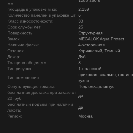
1285*280*8
мм:
площадь в упаковке м кв:
2,159
Количество панелей в упаковке шт:
6
Класс износостойкости
:
33
Срок службы лет:
25
Поверхность:
Структурная
Замок:
MEGALOK Aqua Protect
Наличие фаски:
4-хсторонняя
Оттенок:
Коричневый, Темный
Декор:
Дуб
Толщина общая,мм:
8
Тип рисунка:
1-полосный
прихожая, спальня, гостинн
Тип помещения:
кухня
Сопутствующие товары:
Подложка,плинтус
бесплатная доставка при заказе от
да
20т.руб:
бесплатный подъем при наличии
да
лифта:
Регион:
Москва