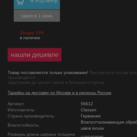
в корзину,
заказ в 1 клик
Скидка 15%
в наличии
нашли дешевле
Товар поставляется только упаковками!
При расчете кол-ва упа
производится
округление до целого числа в большую сторону.
Тарифы на доставку по Москве и в регионы России
Артикул:
56612
Изготовитель:
Classen
Страна-производитель:
Германия
Влагоотталкивающая обраб
Влагостойкость:
швов isovax
Размеры длина ширина толщина