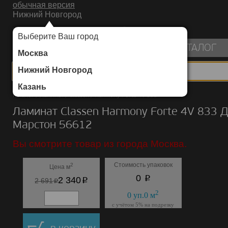
обычная версия
Нижний Новгород
ИНТЕРНЕТ-МАГАЗИН НАПОЛЬНЫХ ПОКРЫТИЙ
Выберите Ваш город
пуста
КАТАЛОГ
Москва
Нижний Новгород
Казань
Каталог
/
Ламинат
/
Classen
/
Harmony Forte 4V 833
Ламинат Classen Harmony Forte 4V 833 
Марстон 56612
Вы смотрите товар из города Москва.
Стоимость упаковок
2
Цена м
p
0
p
2 340
p
2 691
2
0
уп.
0
м
с учётом 5% на подрезку