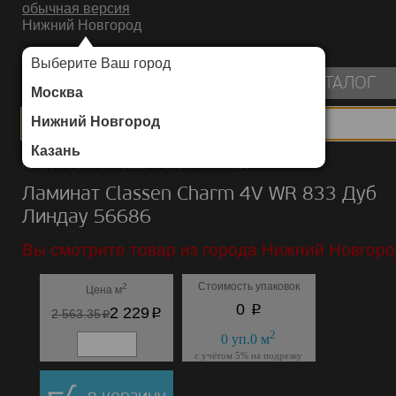
обычная версия
Нижний Новгород
ИНТЕРНЕТ-МАГАЗИН НАПОЛЬНЫХ ПОКРЫТИЙ
Выберите Ваш город
пуста
КАТАЛОГ
Москва
Нижний Новгород
Казань
Каталог
/
Ламинат
/
Classen
/
Charm 4V WR 833
Ламинат Classen Charm 4V WR 833 Дуб
Линдау 56686
Вы смотрите товар из города Нижний Новгоро
Стоимость упаковок
2
Цена м
p
0
p
2 229
p
2 563.35
2
0
уп.
0
м
с учётом 5% на подрезку