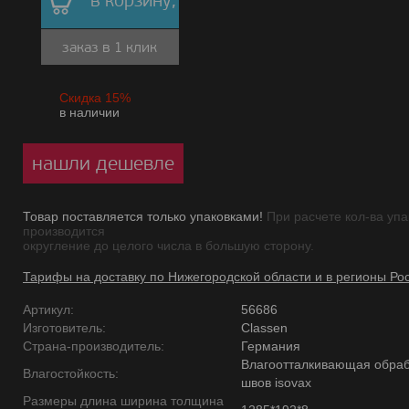
в корзину,
заказ в 1 клик
Скидка 15%
в наличии
нашли дешевле
Товар поставляется только упаковками!
При расчете кол-ва упа
производится
округление до целого числа в большую сторону.
Тарифы на доставку по Нижегородской области и в регионы Ро
Артикул:
56686
Изготовитель:
Classen
Страна-производитель:
Германия
Влагоотталкивающая обраб
Влагостойкость:
швов isovax
Размеры длина ширина толщина