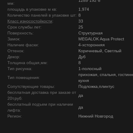
1285*192*8
мм:
площадь в упаковке м кв:
1,974
Количество панелей в упаковке шт:
8
Класс износостойкости
:
33
Срок службы лет:
25
Поверхность:
Структурная
Замок:
MEGALOK Aqua Protect
Наличие фаски:
4-хсторонняя
Оттенок:
Коричневый, Светлый
Декор:
Дуб
Толщина общая,мм:
8
Тип рисунка:
1-полосный
прихожая, спальня, гостинн
Тип помещения:
кухня
Сопутствующие товары:
Подложка,плинтус
бесплатная доставка при заказе от
да
20т.руб:
бесплатный подъем при наличии
да
лифта:
Регион:
Нижний Новгород