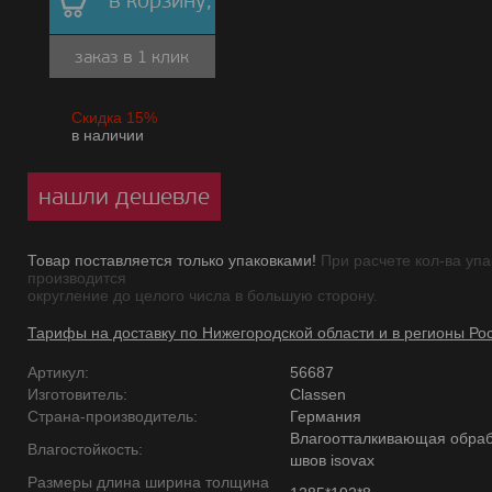
в корзину,
заказ в 1 клик
Скидка 15%
в наличии
нашли дешевле
Товар поставляется только упаковками!
При расчете кол-ва упа
производится
округление до целого числа в большую сторону.
Тарифы на доставку по Нижегородской области и в регионы Ро
Артикул:
56687
Изготовитель:
Classen
Страна-производитель:
Германия
Влагоотталкивающая обраб
Влагостойкость:
швов isovax
Размеры длина ширина толщина