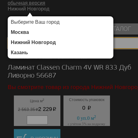
обычная версия
Нижний Новгород
ИНТЕРНЕТ-МАГАЗИН НАПОЛЬНЫХ ПОКРЫТИЙ
Выберите Ваш город
пуста
КАТАЛОГ
Москва
Нижний Новгород
Казань
Каталог
/
Ламинат
/
Classen
/
Charm 4V WR 833
Ламинат Classen Charm 4V WR 833 Дуб
Ливорно 56687
Вы смотрите товар из города Нижний Новгоро
Стоимость упаковок
2
Цена м
p
0
p
2 229
p
2 563.35
2
0
уп.
0
м
с учётом 5% на подрезку