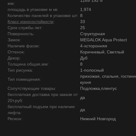
1285*192*8
мм:
площадь в упаковке м кв:
1,974
Количество панелей в упаковке шт:
8
Класс износостойкости
:
33
Срок службы лет:
25
Поверхность:
Структурная
Замок:
MEGALOK Aqua Protect
Наличие фаски:
4-хсторонняя
Оттенок:
Коричневый, Светлый
Декор:
Дуб
Толщина общая,мм:
8
Тип рисунка:
1-полосный
прихожая, спальня, гостинн
Тип помещения:
кухня
Сопутствующие товары:
Подложка,плинтус
бесплатная доставка при заказе от
да
20т.руб:
бесплатный подъем при наличии
да
лифта:
Регион:
Нижний Новгород