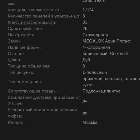
1285*192*8
мм:
площадь в упаковке м кв:
1,974
Количество панелей в упаковке шт:
8
Класс износостойкости
:
33
Срок службы лет:
25
Поверхность:
Структурная
Замок:
MEGALOK Aqua Protect
Наличие фаски:
4-хсторонняя
Оттенок:
Коричневый, Светлый
Декор:
Дуб
Толщина общая,мм:
8
Тип рисунка:
1-полосный
прихожая, спальня, гостинн
Тип помещения:
кухня
Сопутствующие товары:
Подложка,плинтус
бесплатная доставка при заказе от
да
20т.руб:
бесплатный подъем при наличии
да
лифта:
Регион:
Москва