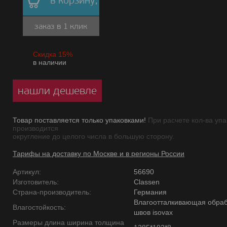
в корзину,
заказ в 1 клик
Скидка 15%
в наличии
нашли дешевле
Товар поставляется только упаковками!
При расчете кол-ва упа
производится
округление до целого числа в большую сторону.
Тарифы на доставку по Москве и в регионы России
Артикул:
56690
Изготовитель:
Classen
Страна-производитель:
Германия
Влагоотталкивающая обраб
Влагостойкость:
швов isovax
Размеры длина ширина толщина