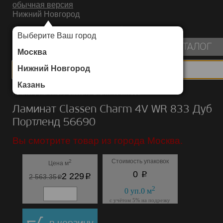
обычная версия
Нижний Новгород
ИНТЕРНЕТ-МАГАЗИН НАПОЛЬНЫХ ПОКРЫТИЙ
Выберите Ваш город
пуста
КАТАЛОГ
Москва
Нижний Новгород
Казань
Каталог
/
Ламинат
/
Classen
/
Charm 4V WR 833
Ламинат Classen Charm 4V WR 833 Дуб
Портленд 56690
Вы смотрите товар из города Москва.
Стоимость упаковок
2
Цена м
p
0
p
2 229
p
2 563.35
2
0
уп.
0
м
с учётом 5% на подрезку