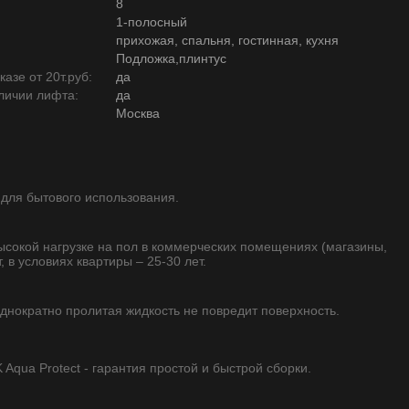
8
1-полосный
прихожая, спальня, гостинная, кухня
Подложка,плинтус
азе от 20т.руб:
да
личии лифта:
да
Москва
 для бытового использования.
высокой нагрузке на пол в коммерческих помещениях (магазины,
, в условиях квартиры – 25-30 лет.
однократно пролитая жидкость не повредит поверхность.
qua Protect - гарантия простой и быстрой сборки.