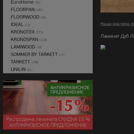
EuroHome
(45)
FLOORPAN
(165)
FLOORWOOD
(96)
Наши мастера п
IDEAL
(15)
KRONOTEX
(573)
Ламинат Дуб Л
KRONOSPAN
(123)
LAMIWOOD
(39)
SOMMER BY TARKETT
(12)
TARKETT
(258)
UNILIN
(81)
Распродажа ламината
СКИДКА
15 %
АНТИКРИЗИСНОЕ ПРЕДЛОЖЕНИЕ