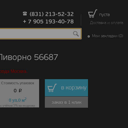
(831) 213-52-32
пуста
+ 7 905 193-40-78
Доставка и оплата
Мои закладки (0)
 Ливорно 56687
рода Москва.
Стоимость упаковок
в корзину
p
0
2
0
уп.
0
м
заказ в 1 клик
с учётом 5% на подрезку