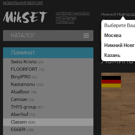
МОБИЛЬНАЯ ВЕРСИЯ
ИНТЕРНЕТ-МАГАЗИН
Нижний Новгород
НАПОЛЬНЫХ
г. Нижний Новг
ПОКРЫТИЙ
Выберите Ваш
КАТАЛОГ
Москва
Нижний Новг
Каталог
/
Ламинат
/
Ламинат
Казань
Ламинат
Swiss Krono
(24)
FLOORFORT
(72)
BinylPRO
(51)
Kastamonu
(132)
Alsafloor
(78)
Camsan
(33)
THYS group
(87)
Aberhof
(72)
Classen
(606)
EGGER
(168)