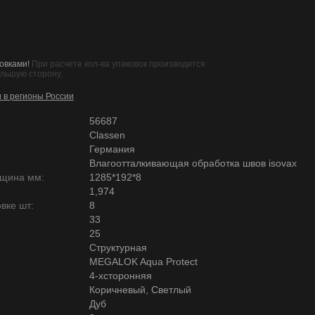
овками!
При расчете кол-ва упаковок производится
ольшую сторону.
и в регионы России
56687
Classen
Германия
Влагоотталкивающая обработка швов isovax
лщина мм:
1285*192*8
1,974
вке шт:
8
33
25
Структурная
MEGALOK Aqua Protect
4-хсторонняя
Коричневый, Светлый
Дуб