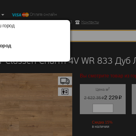
Оплата онлайн
ород, Ул. Республиканская д.43 корпус 3
Контакты
 город
ород
Classen
/
Charm 4V WR 833
 Classen Charm 4V WR 833 Дуб
Вы смотрите товар из го
2
Цена м
p
2 229
p
2 622.35
Скидка 15%
в наличии