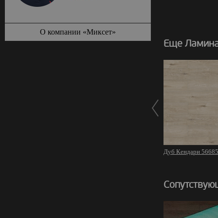
О компании «Миксет»
Еще Ламина
Дуб Кендари 5668
Сопутствую