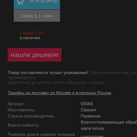
в корзину,
заказ в 1 клик
Скидка 15%
в наличии
нашли дешевле
Товар поставляется только упаковками!
При расчете кол-ва упа
производится
округление до целого числа в большую сторону.
Тарифы на доставку по Москве и в регионы России
Артикул:
55666
Изготовитель:
Classen
Страна-производитель:
Германия
Влагоотталкивающая обраб
Влагостойкость:
швов isovax
Размеры длина ширина толщина