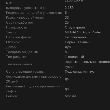
1285*280*8
мм:
площадь в упаковке м кв:
2,159
Количество панелей в упаковке шт:
6
Класс износостойкости
:
33
Срок службы лет:
25
Поверхность:
Структурная
Замок:
MEGALOK Aqua Protect
Наличие фаски:
4-хсторонняя
Оттенок:
Серый, Темный
Декор:
Дуб
Толщина общая,мм:
8
Тип рисунка:
1-полосный
прихожая, спальня, гостинн
Тип помещения:
кухня
Сопутствующие товары:
Подложка,плинтус
бесплатная доставка при заказе от
да
20т.руб:
бесплатный подъем при наличии
да
лифта:
Регион:
Москва