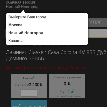
обычная версия
Нижний Новгород
ИНТЕРНЕТ-МАГАЗИН НАПОЛЬНЫХ ПОКРЫТИЙ
Выберите Ваш город
пуста
КАТАЛОГ
Москва
Нижний Новгород
Казань
Каталог
/
Ламинат
/
Classen
/
Casa Corona 4V 833
Ламинат Classen Casa Corona 4V 833 Дуб
Доминго 55666
Вы смотрите товар из города Москва.
Стоимость упаковок
2
Цена м
p
0
p
2 430
p
2 794.5
2
0
уп.
0
м
с учётом 5% на подрезку