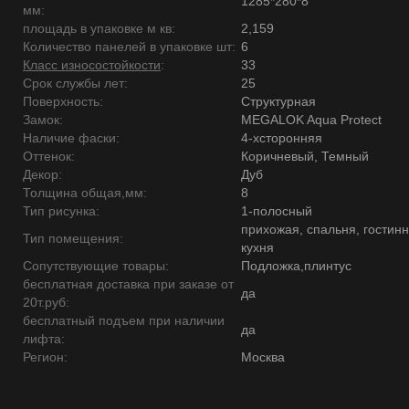
1285*280*8
мм:
площадь в упаковке м кв:
2,159
Количество панелей в упаковке шт:
6
Класс износостойкости
:
33
Срок службы лет:
25
Поверхность:
Структурная
Замок:
MEGALOK Aqua Protect
Наличие фаски:
4-хсторонняя
Оттенок:
Коричневый, Темный
Декор:
Дуб
Толщина общая,мм:
8
Тип рисунка:
1-полосный
прихожая, спальня, гостинн
Тип помещения:
кухня
Сопутствующие товары:
Подложка,плинтус
бесплатная доставка при заказе от
да
20т.руб:
бесплатный подъем при наличии
да
лифта:
Регион:
Москва