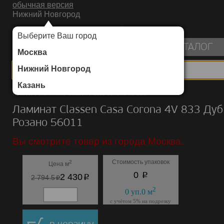
обычная версия
Нижний Новгород
ИНТЕРНЕТ-МАГАЗИН НАПОЛЬНЫХ ПОКРЫТИЙ
Выберите Ваш город
пуста
КАТАЛОГ
Москва
Нижний Новгород
Казань
Каталог
/
Ламинат
/
Classen
/
Casa Corona 4V 833
Ламинат Classen Casa Corona 4V 833 Дуб
Розано 56011
Вы смотрите товар из города Москва.
Стоимость упаковок
2
Цена м
p
0
p
2 430
p
2 794.5
2
0
уп.
0
м
с учётом 5% на подрезку