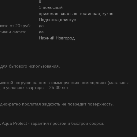
8
1-полосный
прихожая, спальня, гостинная, кухня
Подложка,плинтус
азе от 20т.руб:
да
личии лифта:
да
Нижний Новгород
 для бытового использования.
высокой нагрузке на пол в коммерческих помещениях (магазины,
, в условиях квартиры – 25-30 лет.
однократно пролитая жидкость не повредит поверхность.
qua Protect - гарантия простой и быстрой сборки.