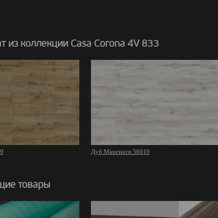
т из коллекции Casa Corona 4V 833
09
Дуб Маренати 56010
щие товары