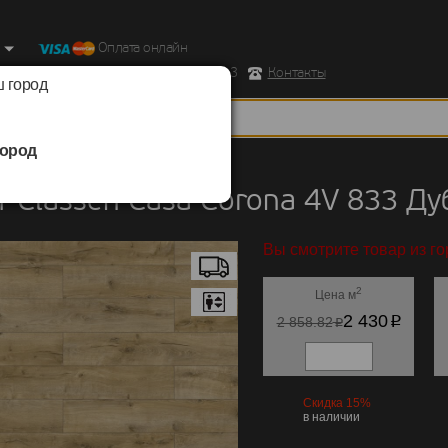
Оплата онлайн
ород, Ул. Республиканская д.43 корпус 3
Контакты
 город
ород
Classen
/
Casa Corona 4V 833
 Classen Casa Corona 4V 833 Д
Вы смотрите товар из г
2
Цена м
p
2 430
p
2 858.82
Скидка 15%
в наличии