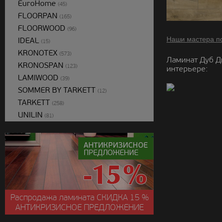
EuroHome
(45)
FLOORPAN
(165)
FLOORWOOD
(96)
Наши мастера п
IDEAL
(15)
KRONOTEX
(573)
Ламинат Дуб Д
KRONOSPAN
(123)
интерьере:
LAMIWOOD
(39)
SOMMER BY TARKETT
(12)
TARKETT
(258)
UNILIN
(81)
Распродажа ламината
СКИДКА
15 %
АНТИКРИЗИСНОЕ ПРЕДЛОЖЕНИЕ