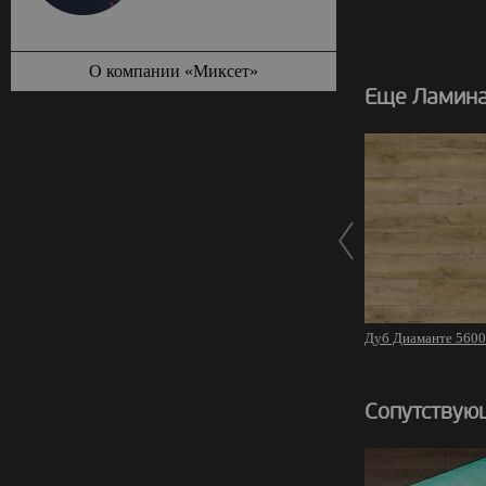
О компании «Миксет»
Еще Ламина
Дуб Диаманте 560
Сопутствую