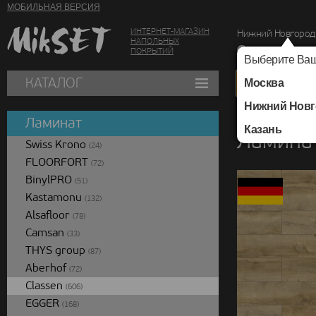
МОБИЛЬНАЯ ВЕРСИЯ
ИНТЕРНЕТ-МАГАЗИН
Нижний Новгород
НАПОЛЬНЫХ
г. Нижний Новг
ПОКРЫТИЙ
Выберите Ваш
КАТАЛОГ
Москва
Нижний Новг
Каталог
/
Ламинат
/
Ламинат
Казань
Ламинат
Swiss Krono
(24)
FLOORFORT
(72)
BinylPRO
(51)
Kastamonu
(132)
Alsafloor
(78)
Camsan
(33)
THYS group
(87)
Aberhof
(72)
Classen
(606)
EGGER
(168)