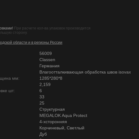
овками!
При расчете кол-ва упаковок производится
ольшую сторону.
одской области и в регионы России
56009
Classen
Германия
Влагоотталкивающая обработка швов isovax
лщина мм:
1285*280*8
2,159
вке шт:
6
33
25
Структурная
MEGALOK Aqua Protect
4-хсторонняя
Корчиневый, Светлый
Дуб