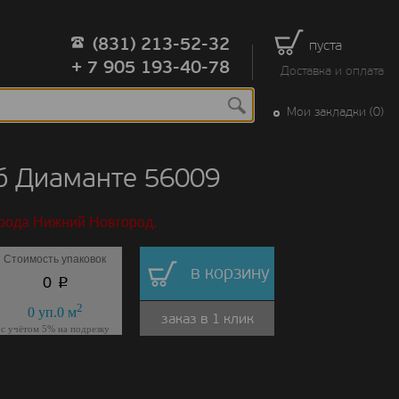
(831) 213-52-32
пуста
+ 7 905 193-40-78
Доставка и оплата
Мои закладки (0)
уб Диаманте 56009
орода Нижний Новгород.
Стоимость упаковок
в корзину
p
0
2
0
уп.
0
м
заказ в 1 клик
с учётом 5% на подрезку