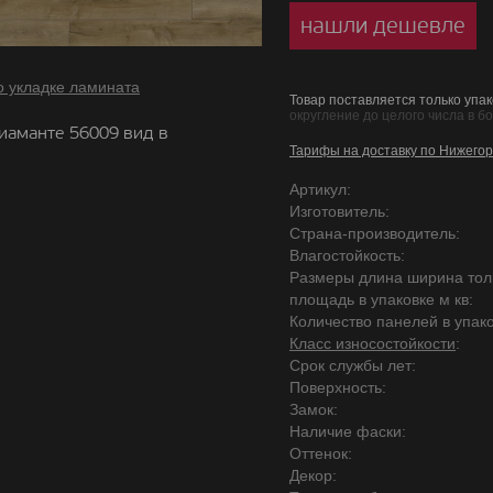
нашли дешевле
о укладке ламината
Товар поставляется только упак
округление до целого числа в б
иаманте 56009 вид в
Тарифы на доставку по Нижегор
Артикул:
Изготовитель:
Страна-производитель:
Влагостойкость:
Размеры длина ширина то
площадь в упаковке м кв:
Количество панелей в упако
Класс износостойкости
:
Срок службы лет:
Поверхность:
Замок:
Наличие фаски:
Оттенок:
Декор: