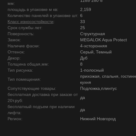
1285*280*8
мм:
площадь в упаковке м кв:
2,159
Количество панелей в упаковке шт:
6
Класс износостойкости
:
33
Срок службы лет:
25
Поверхность:
Структурная
Замок:
MEGALOK Aqua Protect
Наличие фаски:
4-хсторонняя
Оттенок:
Серый, Темный
Декор:
Дуб
Толщина общая,мм:
8
Тип рисунка:
1-полосный
прихожая, спальня, гостинн
Тип помещения:
кухня
Сопутствующие товары:
Подложка,плинтус
бесплатная доставка при заказе от
да
20т.руб:
бесплатный подъем при наличии
да
лифта:
Регион:
Нижний Новгород