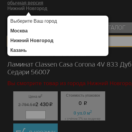
обычная версия
Нижний Новгород
ИНТЕРНЕТ-МАГАЗИН НАПОЛЬНЫХ ПОКРЫТИЙ
Выберите Ваш город
пуста
КАТАЛОГ
Москва
Нижний Новгород
Казань
Каталог
/
Ламинат
/
Classen
/
Casa Corona 4V 833
Ламинат Classen Casa Corona 4V 833 Дуб
Седари 56007
Вы смотрите товар из города Нижний Новгоро
Стоимость упаковок
2
Цена м
p
0
p
2 430
p
2 794.5
2
0
уп.
0
м
с учётом 5% на подрезку