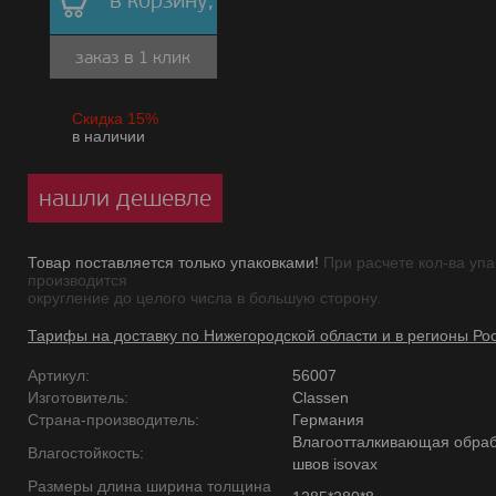
в корзину,
заказ в 1 клик
Скидка 15%
в наличии
нашли дешевле
Товар поставляется только упаковками!
При расчете кол-ва упа
производится
округление до целого числа в большую сторону.
Тарифы на доставку по Нижегородской области и в регионы Ро
Артикул:
56007
Изготовитель:
Classen
Страна-производитель:
Германия
Влагоотталкивающая обраб
Влагостойкость:
швов isovax
Размеры длина ширина толщина