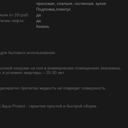
прихожая, спальня, гостинная, кухня
Подложка,плинтус
азе от 20т.руб:
да
личии лифта:
да
Казань
 для бытового использования.
высокой нагрузке на пол в коммерческих помещениях (магазины,
, в условиях квартиры – 25-30 лет.
однократно пролитая жидкость не повредит поверхность.
qua Protect - гарантия простой и быстрой сборки.