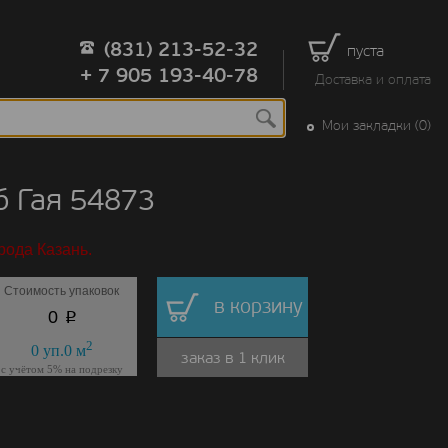
(831) 213-52-32
пуста
+ 7 905 193-40-78
Доставка и оплата
Мои закладки (0)
б Гая 54873
рода Казань.
Стоимость упаковок
в корзину
p
0
2
0
уп.
0
м
заказ в 1 клик
с учётом 5% на подрезку