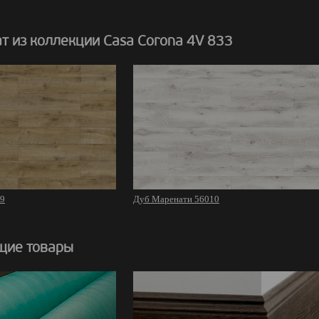
т из коллекции Casa Corona 4V 833
09
Дуб Маренати 56010
щие товары