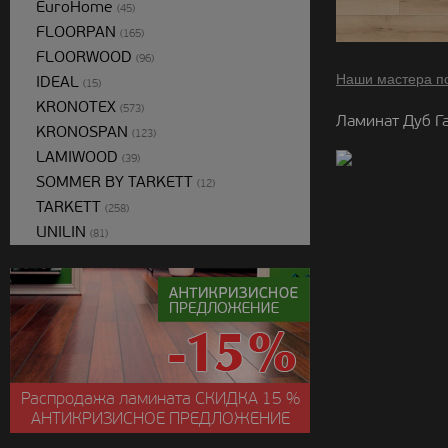
EuroHome
(45)
FLOORPAN
(165)
FLOORWOOD
(96)
Наши мастера п
IDEAL
(15)
KRONOTEX
(573)
Ламинат Дуб Га
KRONOSPAN
(123)
LAMIWOOD
(39)
SOMMER BY TARKETT
(12)
TARKETT
(258)
UNILIN
(81)
Распродажа ламината
СКИДКА
15 %
АНТИКРИЗИСНОЕ ПРЕДЛОЖЕНИЕ