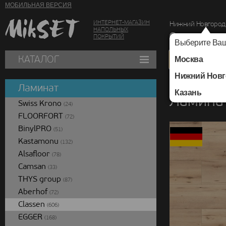
МОБИЛЬНАЯ ВЕРСИЯ
ИНТЕРНЕТ-МАГАЗИН
Нижний Новгород
НАПОЛЬНЫХ
г. Нижний Новг
ПОКРЫТИЙ
Выберите Ваш
КАТАЛОГ
Москва
Нижний Новг
Каталог
/
Ламинат
/
Ламинат
Казань
Ламинат
Swiss Krono
(24)
FLOORFORT
(72)
BinylPRO
(51)
Kastamonu
(132)
Alsafloor
(78)
Camsan
(33)
THYS group
(87)
Aberhof
(72)
Classen
(606)
EGGER
(168)