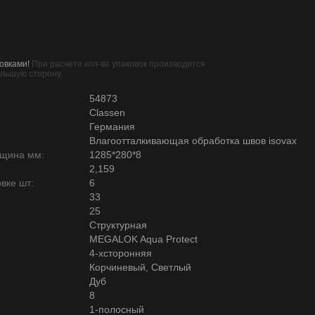
овками!
При расчете кол-ва упаковок производится
ольшую сторону.
54873
Classen
Германия
Влагоотталкивающая обработка швов isovax
лщина мм:
1285*280*8
2,159
вке шт:
6
33
25
Структурная
MEGALOK Aqua Protect
4-хсторонняя
Корчиневый, Светлый
Дуб
8
1-полосный