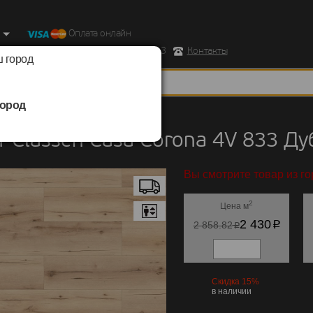
Оплата онлайн
ород, Ул. Республиканская д.43 корпус 3
Контакты
 город
ород
Classen
/
Casa Corona 4V 833
 Classen Casa Corona 4V 833 Ду
Вы смотрите товар из го
2
Цена м
p
2 430
p
2 858.82
Скидка 15%
в наличии