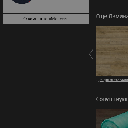
Еще Ламина
О компании «Миксет»
Дуб Диаманте 560
Сопутствую