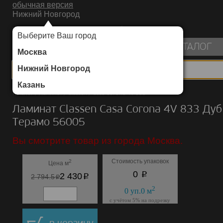
обычная версия
Нижний Новгород
ИНТЕРНЕТ-МАГАЗИН НАПОЛЬНЫХ ПОКРЫТИЙ
Выберите Ваш город
пуста
КАТАЛОГ
Москва
Нижний Новгород
Казань
Каталог
/
Ламинат
/
Classen
/
Casa Corona 4V 833
Ламинат Classen Casa Corona 4V 833 Дуб
Терамо 56005
Вы смотрите товар из города Москва.
Стоимость упаковок
2
Цена м
p
0
p
2 430
p
2 794.5
2
0
уп.
0
м
с учётом 5% на подрезку