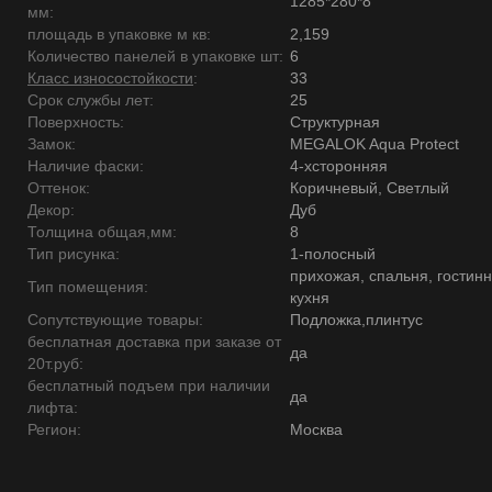
1285*280*8
мм:
площадь в упаковке м кв:
2,159
Количество панелей в упаковке шт:
6
Класс износостойкости
:
33
Срок службы лет:
25
Поверхность:
Структурная
Замок:
MEGALOK Aqua Protect
Наличие фаски:
4-хсторонняя
Оттенок:
Коричневый, Светлый
Декор:
Дуб
Толщина общая,мм:
8
Тип рисунка:
1-полосный
прихожая, спальня, гостинн
Тип помещения:
кухня
Сопутствующие товары:
Подложка,плинтус
бесплатная доставка при заказе от
да
20т.руб:
бесплатный подъем при наличии
да
лифта:
Регион:
Москва