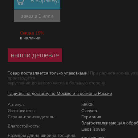
в корзину,
заказ в 1 клик
Скидка 15%
в наличии
нашли дешевле
Товар поставляется только упаковками!
При расчете кол-ва упа
производится
округление до целого числа в большую сторону.
Тарифы на доставку по Москве и в регионы России
Артикул:
56005
Изготовитель:
Classen
Страна-производитель:
Германия
Влагоотталкивающая обраб
Влагостойкость:
швов isovax
Размеры длина ширина толщина