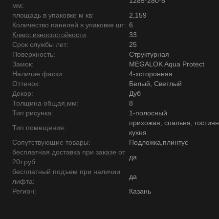
1285*280*8
мм:
площадь в упаковке м кв:
2,159
Количество панелей в упаковке шт:
6
Класс износостойкости
:
33
Срок службы лет:
25
Поверхность:
Структурная
Замок:
MEGALOK Aqua Protect
Наличие фаски:
4-хсторонняя
Оттенок:
Белый, Светлый
Декор:
Дуб
Толщина общая,мм:
8
Тип рисунка:
1-полосный
прихожая, спальня, гостинн
Тип помещения:
кухня
Сопутствующие товары:
Подложка,плинтус
бесплатная доставка при заказе от
да
20т.руб:
бесплатный подъем при наличии
да
лифта:
Регион:
Казань