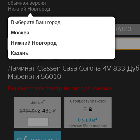
обычная версия
Нижний Новгород
ИНТЕРНЕТ-МАГАЗИН НАПОЛЬНЫХ ПОКРЫТИЙ
Выберите Ваш город
пуста
КАТАЛОГ
Москва
Нижний Новгород
Казань
Каталог
/
Ламинат
/
Classen
/
Casa Corona 4V 833
Ламинат Classen Casa Corona 4V 833 Дуб
Маренати 56010
Вы смотрите товар из города Казань.
Стоимость упаковок
2
Цена м
p
0
p
2 430
p
2 794.5
2
0
уп.
0
м
с учётом 5% на подрезку