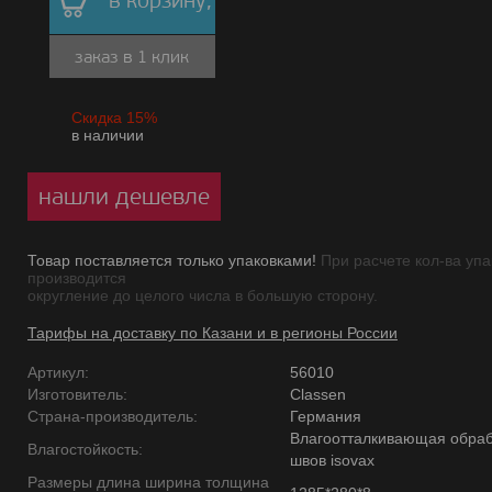
в корзину,
заказ в 1 клик
Скидка 15%
в наличии
нашли дешевле
Товар поставляется только упаковками!
При расчете кол-ва упа
производится
округление до целого числа в большую сторону.
Тарифы на доставку по Казани и в регионы России
Артикул:
56010
Изготовитель:
Classen
Страна-производитель:
Германия
Влагоотталкивающая обраб
Влагостойкость:
швов isovax
Размеры длина ширина толщина