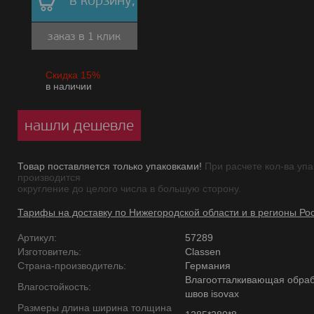
в корзину,
заказ в 1 клик
Скидка 15%
в наличии
нашли дешевле
Товар поставляется только упаковками!
При расчете кол-ва упа
производится
округление до целого числа в большую сторону.
Тарифы на доставку по Нижегородской области и в регионы Ро
Артикул:
57289
Изготовитель:
Classen
Страна-производитель:
Германия
Влагоотталкивающая обраб
Влагостойкость:
швов isovax
Размеры длина ширина толщина