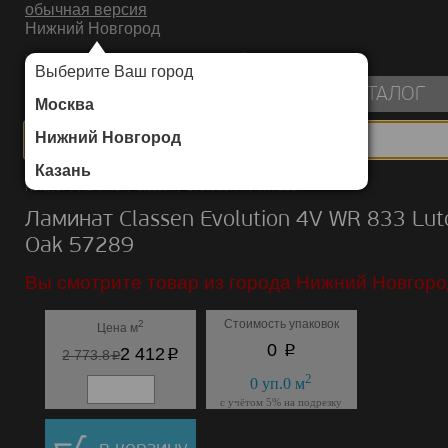
обычная версия
Нижний Новгород
ИНТЕРНЕТ-МАГАЗИН НАПОЛЬНЫХ ПОКРЫТИЙ
Выберите Ваш город
пуста
КАТАЛОГ
Москва
Нижний Новгород
Казань
Каталог
/
Ламинат
/
Classen
/
Evolution 4V WR 833
Ламинат Classen Evolution 4V WR 833 Lut
Oak 57289
Вы смотрите товар из города Нижний Новгоро
Стоимость упаковок
2
Цена м
p
0
p
2 412
p
2 773.8
2
0
уп.
0
м
с учётом 5% на подрезку