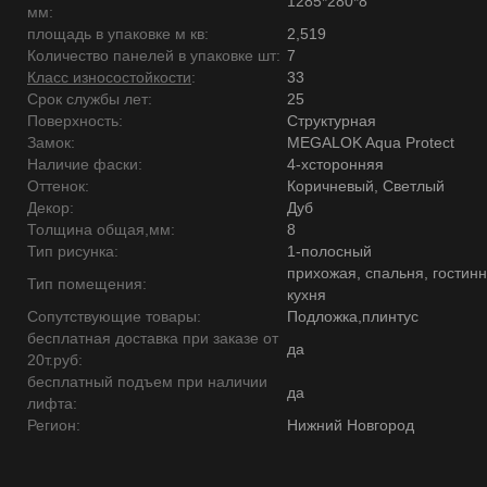
1285*280*8
мм:
площадь в упаковке м кв:
2,519
Количество панелей в упаковке шт:
7
Класс износостойкости
:
33
Срок службы лет:
25
Поверхность:
Структурная
Замок:
MEGALOK Aqua Protect
Наличие фаски:
4-хсторонняя
Оттенок:
Коричневый, Светлый
Декор:
Дуб
Толщина общая,мм:
8
Тип рисунка:
1-полосный
прихожая, спальня, гостинн
Тип помещения:
кухня
Сопутствующие товары:
Подложка,плинтус
бесплатная доставка при заказе от
да
20т.руб:
бесплатный подъем при наличии
да
лифта:
Регион:
Нижний Новгород