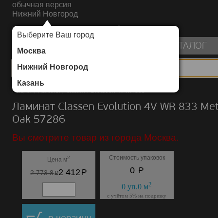
обычная версия
Нижний Новгород
ИНТЕРНЕТ-МАГАЗИН НАПОЛЬНЫХ ПОКРЫТИЙ
Выберите Ваш город
пуста
КАТАЛОГ
Москва
Нижний Новгород
Казань
Каталог
/
Ламинат
/
Classen
/
Evolution 4V WR 833
Ламинат Classen Evolution 4V WR 833 Met
Oak 57286
Вы смотрите товар из города Москва.
Стоимость упаковок
2
Цена м
p
0
p
2 412
p
2 773.8
2
0
уп.
0
м
с учётом 5% на подрезку