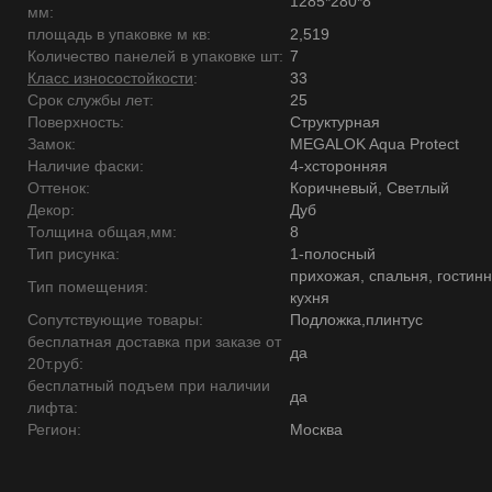
1285*280*8
мм:
площадь в упаковке м кв:
2,519
Количество панелей в упаковке шт:
7
Класс износостойкости
:
33
Срок службы лет:
25
Поверхность:
Структурная
Замок:
MEGALOK Aqua Protect
Наличие фаски:
4-хсторонняя
Оттенок:
Коричневый, Светлый
Декор:
Дуб
Толщина общая,мм:
8
Тип рисунка:
1-полосный
прихожая, спальня, гостинн
Тип помещения:
кухня
Сопутствующие товары:
Подложка,плинтус
бесплатная доставка при заказе от
да
20т.руб:
бесплатный подъем при наличии
да
лифта:
Регион:
Москва