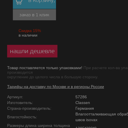
в корзину,
заказ в 1 клик
Скидка 15%
в наличии
нашли дешевле
Товар поставляется только упаковками!
При расчете кол-ва упа
производится
округление до целого числа в большую сторону.
Тарифы на доставку по Москве и в регионы России
Артикул:
57286
Изготовитель:
Classen
Страна-производитель:
Германия
Влагоотталкивающая обраб
Влагостойкость:
швов isovax
Размеры длина ширина толщина