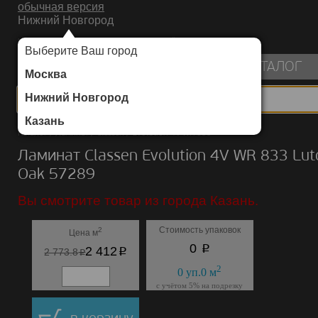
обычная версия
Нижний Новгород
ИНТЕРНЕТ-МАГАЗИН НАПОЛЬНЫХ ПОКРЫТИЙ
Выберите Ваш город
пуста
КАТАЛОГ
Москва
Нижний Новгород
Казань
Каталог
/
Ламинат
/
Classen
/
Evolution 4V WR 833
Ламинат Classen Evolution 4V WR 833 Lut
Oak 57289
Вы смотрите товар из города Казань.
Стоимость упаковок
2
Цена м
p
0
p
2 412
p
2 773.8
2
0
уп.
0
м
с учётом 5% на подрезку