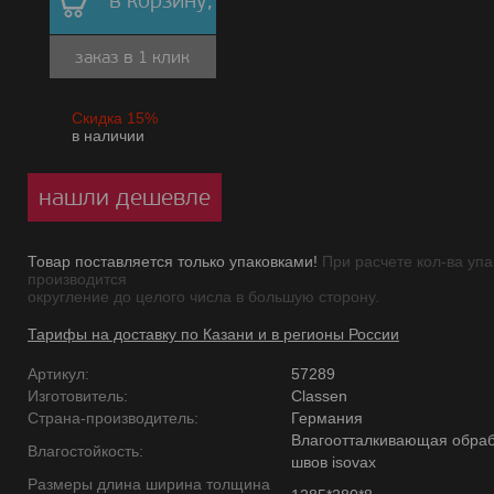
в корзину,
заказ в 1 клик
Скидка 15%
в наличии
нашли дешевле
Товар поставляется только упаковками!
При расчете кол-ва упа
производится
округление до целого числа в большую сторону.
Тарифы на доставку по Казани и в регионы России
Артикул:
57289
Изготовитель:
Classen
Страна-производитель:
Германия
Влагоотталкивающая обраб
Влагостойкость:
швов isovax
Размеры длина ширина толщина