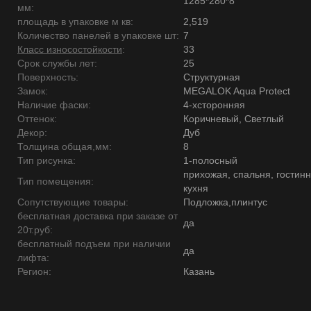
1285*280*8
мм:
площадь в упаковке м кв:
2,519
Количество панелей в упаковке шт:
7
Класс износостойкости
:
33
Срок службы лет:
25
Поверхность:
Структурная
Замок:
MEGALOK Aqua Protect
Наличие фаски:
4-хсторонняя
Оттенок:
Коричневый, Светлый
Декор:
Дуб
Толщина общая,мм:
8
Тип рисунка:
1-полосный
прихожая, спальня, гостинн
Тип помещения:
кухня
Сопутствующие товары:
Подложка,плинтус
бесплатная доставка при заказе от
да
20т.руб:
бесплатный подъем при наличии
да
лифта:
Регион:
Казань