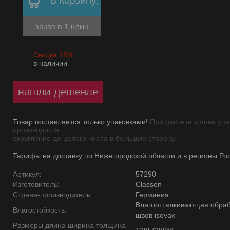
в корзину,
заказ в 1 клик
Скидка 15%
в наличии
нашли дешевле
Товар поставляется только упаковками!
При расчете кол-ва упа
производится
округление до целого числа в большую сторону.
Тарифы на доставку по Нижегородской области и в регионы Ро
Артикул:
57290
Изготовитель:
Classen
Страна-производитель:
Германия
Влагоотталкивающая обраб
Влагостойкость:
швов isovax
Размеры длина ширина толщина