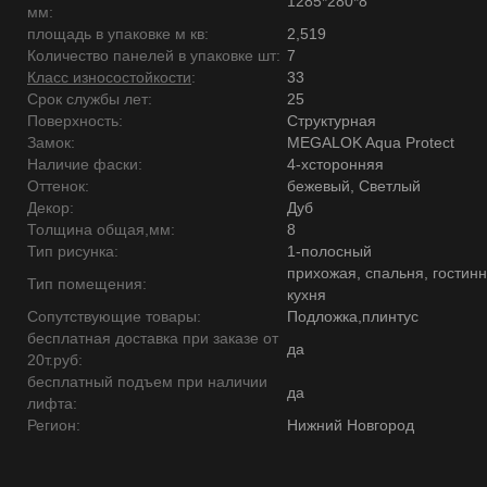
1285*280*8
мм:
площадь в упаковке м кв:
2,519
Количество панелей в упаковке шт:
7
Класс износостойкости
:
33
Срок службы лет:
25
Поверхность:
Структурная
Замок:
MEGALOK Aqua Protect
Наличие фаски:
4-хсторонняя
Оттенок:
бежевый, Светлый
Декор:
Дуб
Толщина общая,мм:
8
Тип рисунка:
1-полосный
прихожая, спальня, гостинн
Тип помещения:
кухня
Сопутствующие товары:
Подложка,плинтус
бесплатная доставка при заказе от
да
20т.руб:
бесплатный подъем при наличии
да
лифта:
Регион:
Нижний Новгород