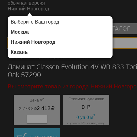
обычная версия
Нижний Новгород
ИНТЕРНЕТ-МАГАЗИН НАПОЛЬНЫХ ПОКРЫТИЙ
Выберите Ваш город
пуста
КАТАЛОГ
Москва
Нижний Новгород
Казань
Каталог
/
Ламинат
/
Classen
/
Evolution 4V WR 833
Ламинат Classen Evolution 4V WR 833 Tor
Oak 57290
Вы смотрите товар из города Нижний Новгоро
Стоимость упаковок
2
Цена м
p
0
p
2 412
p
2 773.8
2
0
уп.
0
м
с учётом 5% на подрезку