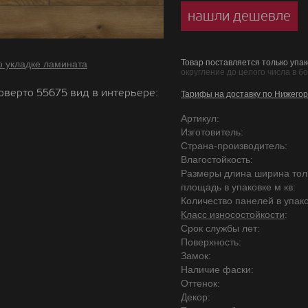
нашли дешевле
Товар поставляется только упак
о укладке ламината
округление до целого числа в б
оверто 55675 вид в интерьере:
Тарифы на доставку по Нижегор
Артикул:
Изготовитель:
Страна-производитель:
Влагостойкость:
Размеры длина ширина то
площадь в упаковке м кв:
Количество панелей в упако
Класс износостойкости
:
Срок службы лет:
Поверхность:
Замок:
Наличие фаски:
Оттенок:
Декор: