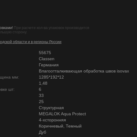
овками!
При расчете кол-ва упаковок производится
ольшую сторону.
одской области и в регионы России
55675
Classen
Германия
Влагоотталкивающая обработка швов isovax
лщина мм:
1285*192*12
1,48
вке шт:
6
33
25
Структурная
MEGALOK Aqua Protect
4-хсторонняя
Коричневый, Темный
Дуб