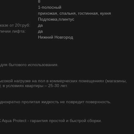
8
1-полосный
прихожая, спальня, гостинная, кухня
Подложка,плинтус
азе от 20т.руб:
да
личии лифта:
да
Нижний Новгород
 для бытового использования.
высокой нагрузке на пол в коммерческих помещениях (магазины,
, в условиях квартиры – 25-30 лет.
однократно пролитая жидкость не повредит поверхность.
qua Protect - гарантия простой и быстрой сборки.