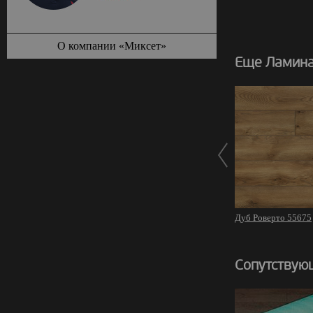
О компании «Миксет»
Еще Ламина
Дуб Роверто 55675
Сопутствую