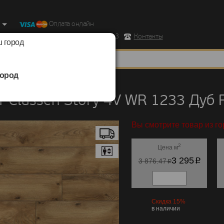
Оплата онлайн
ород, Ул. Республиканская д.43 корпус 3
Контакты
 город
ород
Classen
/
Story 4V WR 1233
 Classen Story 4V WR 1233 Дуб 
Вы смотрите товар из г
2
Цена м
p
3 295
p
3 876.47
Скидка 15%
в наличии