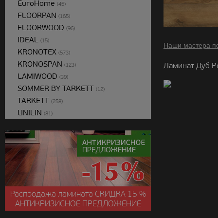
EuroHome
(45)
FLOORPAN
(165)
FLOORWOOD
(96)
IDEAL
(15)
Наши мастера п
KRONOTEX
(573)
KRONOSPAN
Ламинат Дуб Р
(123)
LAMIWOOD
(39)
SOMMER BY TARKETT
(12)
TARKETT
(258)
UNILIN
(81)
Распродажа ламината
СКИДКА
15 %
АНТИКРИЗИСНОЕ ПРЕДЛОЖЕНИЕ