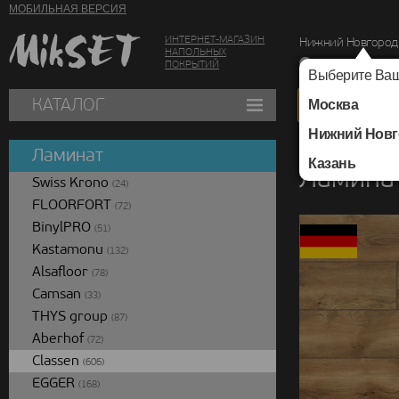
МОБИЛЬНАЯ ВЕРСИЯ
ИНТЕРНЕТ-МАГАЗИН
Нижний Новгород
НАПОЛЬНЫХ
г. Нижний Новг
ПОКРЫТИЙ
Выберите Ваш
КАТАЛОГ
Москва
Нижний Новг
Каталог
/
Ламинат
/
Ламинат
Казань
Ламинат
Swiss Krono
(24)
FLOORFORT
(72)
BinylPRO
(51)
Kastamonu
(132)
Alsafloor
(78)
Camsan
(33)
THYS group
(87)
Aberhof
(72)
Classen
(606)
EGGER
(168)