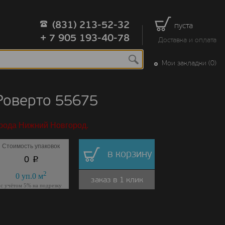
(831) 213-52-32
пуста
+ 7 905 193-40-78
Доставка и оплата
Мои закладки (0)
Роверто 55675
орода Нижний Новгород.
Стоимость упаковок
в корзину
p
0
2
0
уп.
0
м
заказ в 1 клик
с учётом 5% на подрезку