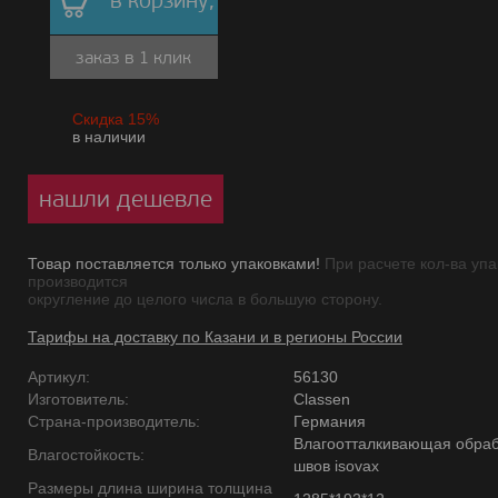
в корзину,
заказ в 1 клик
Скидка 15%
в наличии
нашли дешевле
Товар поставляется только упаковками!
При расчете кол-ва упа
производится
округление до целого числа в большую сторону.
Тарифы на доставку по Казани и в регионы России
Артикул:
56130
Изготовитель:
Classen
Страна-производитель:
Германия
Влагоотталкивающая обраб
Влагостойкость:
швов isovax
Размеры длина ширина толщина