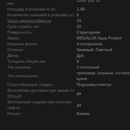
1285*192*12
мм:
площадь в упаковке м кв:
1,48
Количество панелей в упаковке шт:
6
Класс износостойкости
:
33
Срок службы лет:
25
Поверхность:
Структурная
Замок:
MEGALOK Aqua Protect
Наличие фаски:
4-хсторонняя
Оттенок:
бежевый, Светлый
Декор:
Дуб
Толщина общая,мм:
8
Тип рисунка:
1-полосный
прихожая, спальня, гостинн
Тип помещения:
кухня
Сопутствующие товары:
Подложка,плинтус
бесплатная доставка при заказе от
да
20т.руб:
бесплатный подъем при наличии
да
лифта:
Регион:
Казань