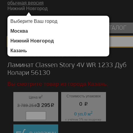
обычная версия
Нижний Новгород
ИНТЕРНЕТ-МАГАЗИН НАПОЛЬНЫХ ПОКРЫТИЙ
Выберите Ваш город
пуста
КАТАЛОГ
Москва
Нижний Новгород
Казань
Каталог
/
Ламинат
/
Classen
/
Story 4V WR 1233
Ламинат Classen Story 4V WR 1233 Дуб
Колари 56130
Вы смотрите товар из города Казань.
Стоимость упаковок
2
Цена м
p
0
p
3 295
p
3 789.25
2
0
уп.
0
м
с учётом 5% на подрезку