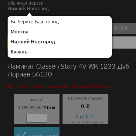
обычная версия
Нижний Новгород
ИНТЕРНЕТ-МАГАЗИН НАПОЛЬНЫХ ПОКРЫТИЙ
Выберите Ваш город
пуста
КАТАЛОГ
Москва
Нижний Новгород
Казань
Каталог
/
Ламинат
/
Classen
/
Story 4V WR 1233
Ламинат Classen Story 4V WR 1233 Дуб
Лориан 56130
Вы смотрите товар из города Москва.
Стоимость упаковок
2
Цена м
p
0
p
3 295
p
3 789.25
2
0
уп.
0
м
с учётом 5% на подрезку