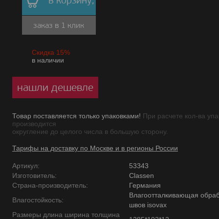
в корзину,
заказ в 1 клик
Скидка 15%
в наличии
нашли дешевле
Товар поставляется только упаковками!
При расчете кол-ва упа
производится
округление до целого числа в большую сторону.
Тарифы на доставку по Москве и в регионы России
Артикул:
53343
Изготовитель:
Classen
Страна-производитель:
Германия
Влагоотталкивающая обраб
Влагостойкость:
швов isovax
Размеры длина ширина толщина