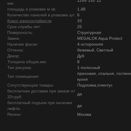
1285*192*12
мм:
площадь в упаковке м кв:
1,48
Количество панелей в упаковке шт:
6
Класс износостойкости
:
33
Срок службы лет:
25
Поверхность:
Структурная
Замок:
MEGALOK Aqua Protect
Наличие фаски:
4-хсторонняя
Оттенок:
бежевый, Светлый
Декор:
Дуб
Толщина общая,мм:
8
Тип рисунка:
1-полосный
прихожая, спальня, гостинн
Тип помещения:
кухня
Сопутствующие товары:
Подложка,плинтус
бесплатная доставка при заказе от
да
20т.руб:
бесплатный подъем при наличии
да
лифта:
Регион:
Москва