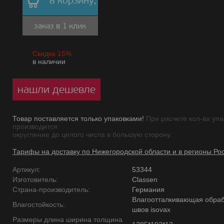
в корзину,
заказ в 1 клик
Скидка 15%
в наличии
нашли дешевле
Товар поставляется только упаковками!
При расчете кол-ва упа
производится
округление до целого числа в большую сторону.
Тарифы на доставку по Нижегородской области и в регионы Ро
Артикул:
53344
Изготовитель:
Classen
Страна-производитель:
Германия
Влагоотталкивающая обраб
Влагостойкость:
швов isovax
Размеры длина ширина толщина