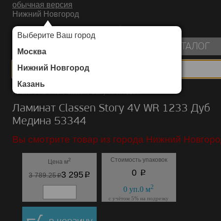
обычная версия
Нижний Новгород
ИНТЕРНЕТ-МАГАЗИН НАПОЛЬНЫХ ПОКРЫТИЙ
Выберите Ваш город
пуста
КАТАЛОГ
Москва
Нижний Новгород
Казань
Каталог
/
Ламинат
/
Classen
/
Story 4V WR 1233
Ламинат Classen Story 4V WR 1233 Дуб
Медина 53344
Вы смотрите товар из города Нижний Новгоро
Стоимость упаковок
2
Цена м
p
0
p
3 295
p
3 789.25
2
0
уп.
0
м
с учётом 5% на подрезку