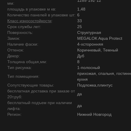
1285*192*12
мм:
площадь в упаковке м кв:
1,48
Количество панелей в упаковке шт:
6
Класс износостойкости
:
33
Срок службы лет:
25
Поверхность:
Структурная
Замок:
MEGALOK Aqua Protect
Наличие фаски:
4-хсторонняя
Оттенок:
Коричневый, Темный
Декор:
Дуб
Толщина общая,мм:
8
Тип рисунка:
1-полосный
прихожая, спальня, гостинн
Тип помещения:
кухня
Сопутствующие товары:
Подложка,плинтус
бесплатная доставка при заказе от
да
20т.руб:
бесплатный подъем при наличии
да
лифта:
Регион:
Нижний Новгород