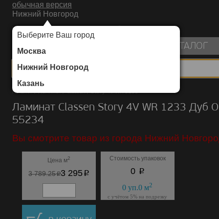
обычная версия
Нижний Новгород
ИНТЕРНЕТ-МАГАЗИН НАПОЛЬНЫХ ПОКРЫТИЙ
Выберите Ваш город
пуста
КАТАЛОГ
Москва
Нижний Новгород
Казань
Каталог
/
Ламинат
/
Classen
/
Story 4V WR 1233
Ламинат Classen Story 4V WR 1233 Дуб О
55234
Вы смотрите товар из города Нижний Новгоро
Стоимость упаковок
2
Цена м
p
0
p
3 295
p
3 789.25
2
0
уп.
0
м
с учётом 5% на подрезку