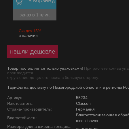
в корзину,
заказ в 1 клик
Скидка 15%
в наличии
нашли дешевле
Товар поставляется только упаковками!
При расчете кол-ва упа
производится
округление до целого числа в большую сторону.
Тарифы на доставку по Нижегородской области и в регионы Ро
Артикул:
55234
Изготовитель:
Classen
Страна-производитель:
Германия
Влагоотталкивающая обраб
Влагостойкость:
швов isovax
Размеры длина ширина толщина