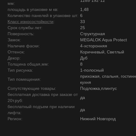
1285*192*12
мм:
площадь в упаковке м кв:
1,48
Количество панелей в упаковке шт:
6
Класс износостойкости
:
33
Срок службы лет:
25
Поверхность:
Структурная
Замок:
MEGALOK Aqua Protect
Наличие фаски:
4-хсторонняя
Оттенок:
Коричневый, Светлый
Декор:
Дуб
Толщина общая,мм:
8
Тип рисунка:
1-полосный
прихожая, спальня, гостинн
Тип помещения:
кухня
Сопутствующие товары:
Подложка,плинтус
бесплатная доставка при заказе от
да
20т.руб:
бесплатный подъем при наличии
да
лифта:
Регион:
Нижний Новгород