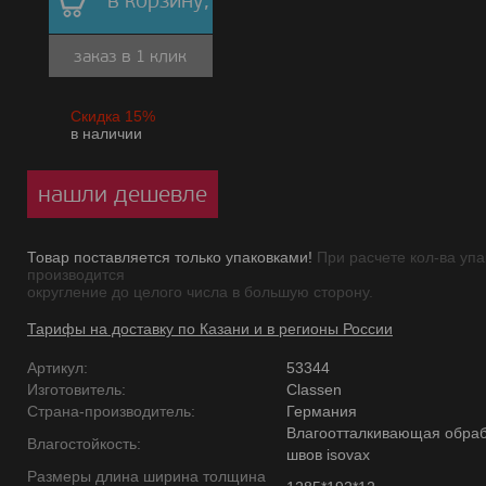
в корзину,
заказ в 1 клик
Скидка 15%
в наличии
нашли дешевле
Товар поставляется только упаковками!
При расчете кол-ва упа
производится
округление до целого числа в большую сторону.
Тарифы на доставку по Казани и в регионы России
Артикул:
53344
Изготовитель:
Classen
Страна-производитель:
Германия
Влагоотталкивающая обраб
Влагостойкость:
швов isovax
Размеры длина ширина толщина