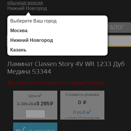
обычная версия
Нижний Новгород
ИНТЕРНЕТ-МАГАЗИН НАПОЛЬНЫХ ПОКРЫТИЙ
Выберите Ваш город
пуста
КАТАЛОГ
Москва
Нижний Новгород
Казань
Каталог
/
Ламинат
/
Classen
/
Story 4V WR 1233
Ламинат Classen Story 4V WR 1233 Дуб
Медина 53344
Вы смотрите товар из города Казань.
Стоимость упаковок
2
Цена м
p
0
p
3 295
p
3 789.25
2
0
уп.
0
м
с учётом 5% на подрезку