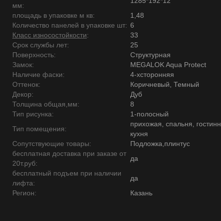
1285*192*12
мм:
площадь в упаковке м кв:
1,48
Количество панелей в упаковке шт:
6
Класс износостойкости
:
33
Срок службы лет:
25
Поверхность:
Структурная
Замок:
MEGALOK Aqua Protect
Наличие фаски:
4-хсторонняя
Оттенок:
Коричневый, Темный
Декор:
Дуб
Толщина общая,мм:
8
Тип рисунка:
1-полосный
прихожая, спальня, гостинн
Тип помещения:
кухня
Сопутствующие товары:
Подложка,плинтус
бесплатная доставка при заказе от
да
20т.руб:
бесплатный подъем при наличии
да
лифта:
Регион:
Казань