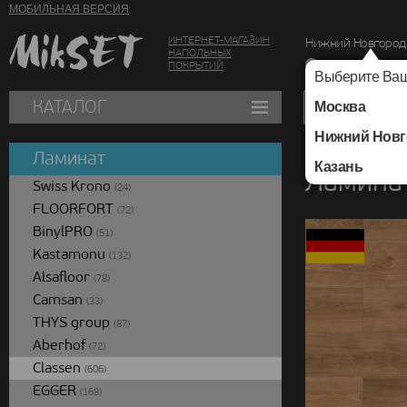
МОБИЛЬНАЯ ВЕРСИЯ
ИНТЕРНЕТ-МАГАЗИН
Нижний Новгород
НАПОЛЬНЫХ
г. Нижний Новг
ПОКРЫТИЙ
Выберите Ваш
КАТАЛОГ
Москва
Нижний Новг
Каталог
/
Ламинат
/
Ламинат
Казань
Ламинат
Swiss Krono
(24)
FLOORFORT
(72)
BinylPRO
(51)
Kastamonu
(132)
Alsafloor
(78)
Camsan
(33)
THYS group
(87)
Aberhof
(72)
Classen
(606)
EGGER
(168)