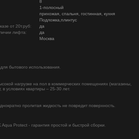
8
1-полосный
прихожая, спальня, гостинная, кухня
Подложка,плинтус
азе от 20т.руб:
да
личии лифта:
да
Москва
 для бытового использования.
высокой нагрузке на пол в коммерческих помещениях (магазины,
, в условиях квартиры – 25-30 лет.
однократно пролитая жидкость не повредит поверхность.
qua Protect - гарантия простой и быстрой сборки.