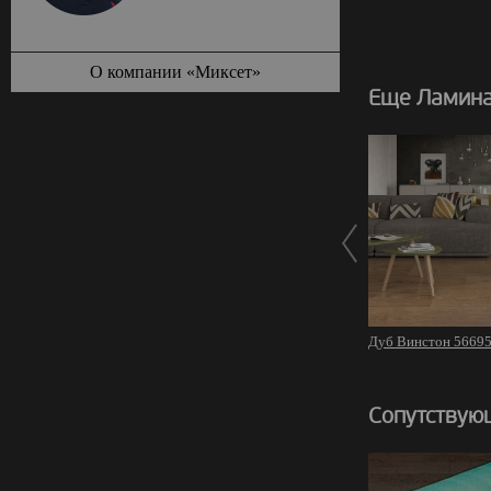
О компании «Миксет»
Еще Ламина
Дуб Винстон 5669
Сопутствую