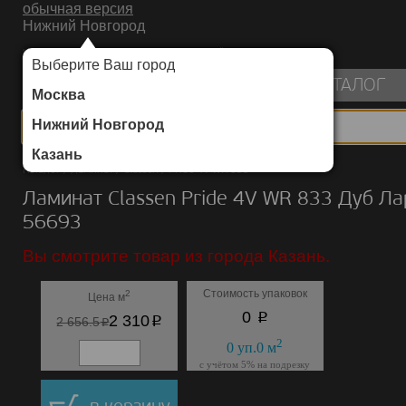
обычная версия
Нижний Новгород
ИНТЕРНЕТ-МАГАЗИН НАПОЛЬНЫХ ПОКРЫТИЙ
Выберите Ваш город
пуста
КАТАЛОГ
Москва
Нижний Новгород
Казань
Каталог
/
Ламинат
/
Classen
/
Pride 4V WR 833
Ламинат Classen Pride 4V WR 833 Дуб Л
56693
Вы смотрите товар из города Казань.
Стоимость упаковок
2
Цена м
p
0
p
2 310
p
2 656.5
2
0
уп.
0
м
с учётом 5% на подрезку