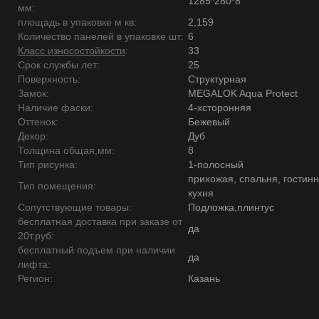
1285*280*8
мм:
площадь в упаковке м кв:
2,159
Количество панелей в упаковке шт:
6
Класс износостойкости
:
33
Срок службы лет:
25
Поверхность:
Структурная
Замок:
MEGALOK Aqua Protect
Наличие фаски:
4-хсторонняя
Оттенок:
Бежевый
Декор:
Дуб
Толщина общая,мм:
8
Тип рисунка:
1-полосный
прихожая, спальня, гостинн
Тип помещения:
кухня
Сопутствующие товары:
Подложка,плинтус
бесплатная доставка при заказе от
да
20т.руб:
бесплатный подъем при наличии
да
лифта:
Регион:
Казань