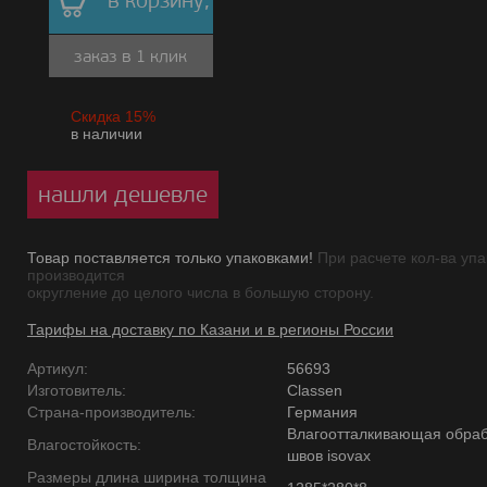
в корзину,
заказ в 1 клик
Скидка 15%
в наличии
нашли дешевле
Товар поставляется только упаковками!
При расчете кол-ва упа
производится
округление до целого числа в большую сторону.
Тарифы на доставку по Казани и в регионы России
Артикул:
56693
Изготовитель:
Classen
Страна-производитель:
Германия
Влагоотталкивающая обраб
Влагостойкость:
швов isovax
Размеры длина ширина толщина