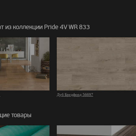
т из коллекции Pride 4V WR 833
5
Дуб Бредфорд 56697
щие товары