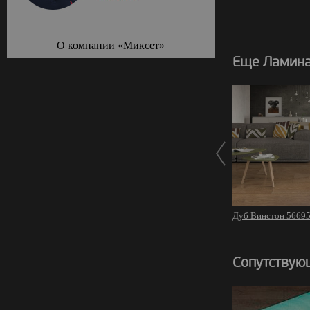
О компании «Миксет»
Еще Ламина
Дуб Винстон 5669
Сопутствую