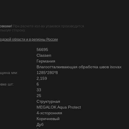
овками!
При расчете кол-ва упаковок производится
ольшую сторону.
одской области и в регионы России
56695
Classen
Германия
Влагоотталкивающая обработка швов isovax
лщина мм:
1285*280*8
2,159
вке шт:
6
33
25
Структурная
MEGALOK Aqua Protect
4-хсторонняя
Коричневый
Дуб