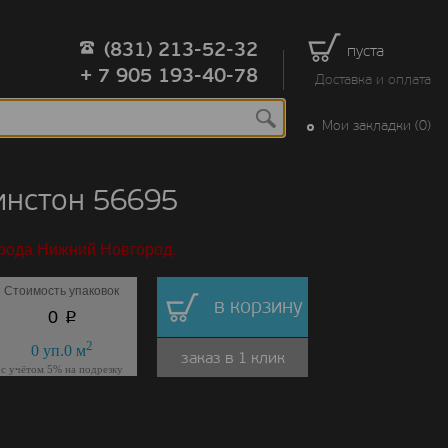
(831) 213-52-32
пуста
+ 7 905 193-40-78
Доставка и оплата
Мои закладки (0)
инстон 56695
орода Нижний Новгород.
Стоимость упаковок
в корзину
p
0
2
0
уп.
0
м
заказ в 1 клик
с учётом 5% на подрезку