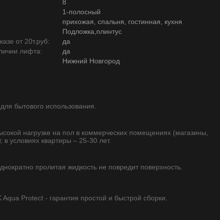
8
1-полосный
прихожая, спальня, гостинная, кухня
Подложка,плинтус
азе от 20т.руб:
да
личии лифта:
да
Нижний Новгород
 для бытового использования.
высокой нагрузке на пол в коммерческих помещениях (магазины,
, в условиях квартиры – 25-30 лет.
однократно пролитая жидкость не повредит поверхность.
qua Protect - гарантия простой и быстрой сборки.