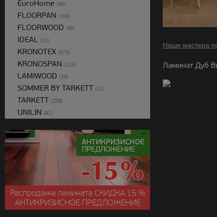
EuroHome
(45)
FLOORPAN
(165)
FLOORWOOD
(96)
IDEAL
(15)
Наши мастера п
KRONOTEX
(573)
KRONOSPAN
Ламинат Дуб В
(123)
LAMIWOOD
(39)
SOMMER BY TARKETT
(12)
TARKETT
(258)
UNILIN
(81)
Распродажа ламината
СКИДКА
15 %
АНТИКРИЗИСНОЕ ПРЕДЛОЖЕНИЕ