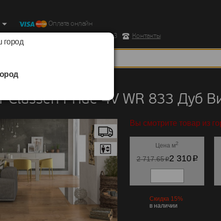
Оплата онлайн
ород, Ул. Республиканская д.43 корпус 3
Контакты
 город
ород
Classen
/
Pride 4V WR 833
 Classen Pride 4V WR 833 Дуб В
Вы смотрите товар из г
2
Цена м
p
2 310
p
2 717.65
Скидка 15%
в наличии