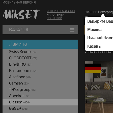
МОБИЛЬНАЯ ВЕРСИЯ
ИНТЕРНЕТ-МАГАЗИН
Нижний Новгород
НАПОЛЬНЫХ
г. Нижний Новг
ПОКРЫТИЙ
Выберите Ваш
КАТАЛОГ
Москва
Нижний Новг
Каталог
/
Ламинат
/
Ламинат
Казань
Ламинат
Swiss Krono
(24)
FLOORFORT
(72)
BinylPRO
(51)
Kastamonu
(132)
Alsafloor
(78)
Camsan
(33)
THYS group
(87)
Aberhof
(72)
Classen
(606)
EGGER
(168)