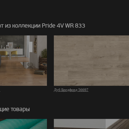
т из коллекции Pride 4V WR 833
5
Дуб Бредфорд 56697
щие товары