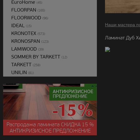
EuroHome
(45)
FLOORPAN
(165)
FLOORWOOD
(96)
Наши мастера п
IDEAL
(15)
KRONOTEX
(573)
Ламинат Дуб Х
KRONOSPAN
(123)
LAMIWOOD
(39)
SOMMER BY TARKETT
(12)
TARKETT
(258)
UNILIN
(81)
Распродажа ламината
СКИДКА
15 %
АНТИКРИЗИСНОЕ ПРЕДЛОЖЕНИЕ