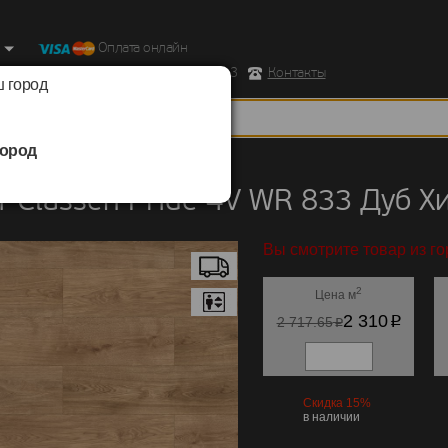
Оплата онлайн
ород, Ул. Республиканская д.43 корпус 3
Контакты
 город
ород
Classen
/
Pride 4V WR 833
 Classen Pride 4V WR 833 Дуб Х
Вы смотрите товар из г
2
Цена м
p
2 310
p
2 717.65
Скидка 15%
в наличии