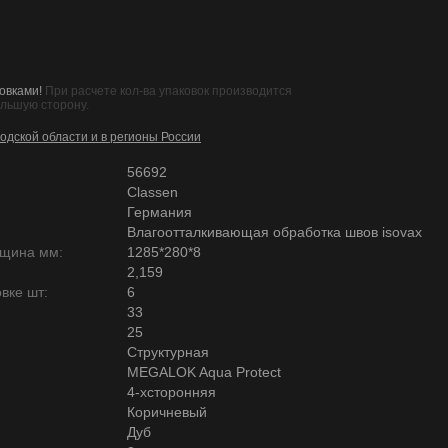
овками!
При расчете кол-ва упаковок производится
ольшую сторону.
одской области и в регионы России
56692
Classen
Германия
Влагоотталкивающая обработка швов isovax
лщина мм:
1285*280*8
2,159
вке шт:
6
33
25
Структурная
MEGALOK Aqua Protect
4-хсторонняя
Коричневый
Дуб