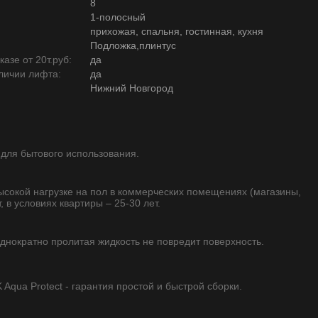
8
1-полосный
прихожая, спальня, гостинная, кухня
Подложка,плинтус
азе от 20т.руб:
да
личии лифта:
да
Нижний Новгород
 для бытового использования.
высокой нагрузке на пол в коммерческих помещениях (магазины,
, в условиях квартиры – 25-30 лет.
однократно пролитая жидкость не повредит поверхность.
qua Protect - гарантия простой и быстрой сборки.