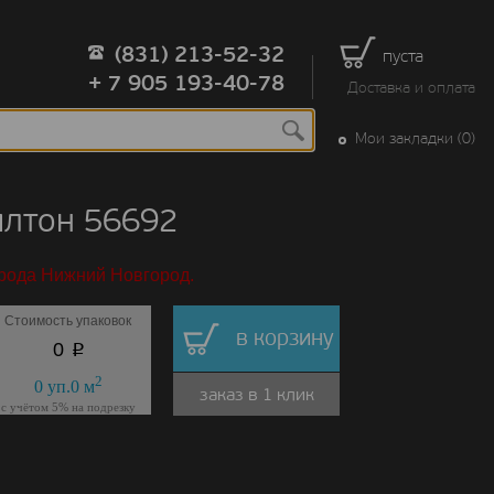
(831) 213-52-32
пуста
+ 7 905 193-40-78
Доставка и оплата
Мои закладки (0)
илтон 56692
орода Нижний Новгород.
Стоимость упаковок
в корзину
p
0
2
0
уп.
0
м
заказ в 1 клик
с учётом 5% на подрезку