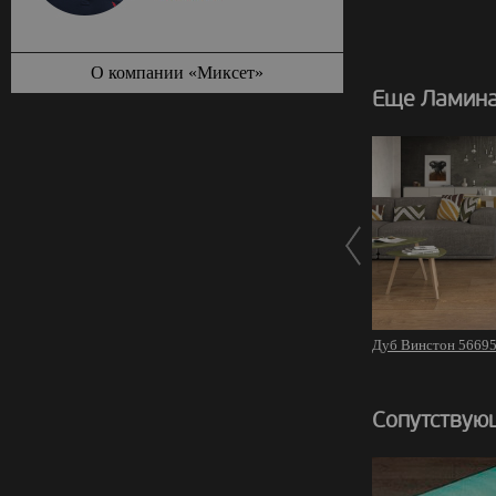
О компании «Миксет»
Еще Ламина
Дуб Винстон 5669
Сопутствую