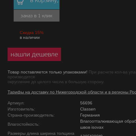
в корзину,
заказ в 1 клик
Скидка 15%
в наличии
нашли дешевле
Товар поставляется только упаковками!
При расчете кол-ва упа
производится
округление до целого числа в большую сторону.
Тарифы на доставку по Нижегородской области и в регионы Ро
Артикул:
56696
Изготовитель:
Classen
Страна-производитель:
Германия
Влагоотталкивающая обраб
Влагостойкость:
швов isovax
Размеры длина ширина толщина