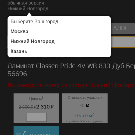
обычная версия
Нижний Новгород
ИНТЕРНЕТ-МАГАЗИН НАПОЛЬНЫХ ПОКРЫТИЙ
Выберите Ваш город
пуста
КАТАЛОГ
Москва
Нижний Новгород
Казань
Каталог
/
Ламинат
/
Classen
/
Pride 4V WR 833
Ламинат Classen Pride 4V WR 833 Дуб Бе
56696
Вы смотрите товар из города Нижний Новгоро
Стоимость упаковок
2
Цена м
p
0
p
2 310
p
2 656.5
2
0
уп.
0
м
с учётом 5% на подрезку