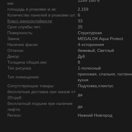
1285*280*8
мм:
площадь в упаковке м кв:
2,159
Количество панелей в упаковке шт:
6
Класс износостойкости
:
33
Срок службы лет:
25
Поверхность:
Структурная
Замок:
MEGALOK Aqua Protect
Наличие фаски:
4-хсторонняя
Оттенок:
бежевый, Светлый
Декор:
Дуб
Толщина общая,мм:
8
Тип рисунка:
1-полосный
прихожая, спальня, гостинн
Тип помещения:
кухня
Сопутствующие товары:
Подложка,плинтус
бесплатная доставка при заказе от
да
20т.руб:
бесплатный подъем при наличии
да
лифта:
Регион:
Нижний Новгород