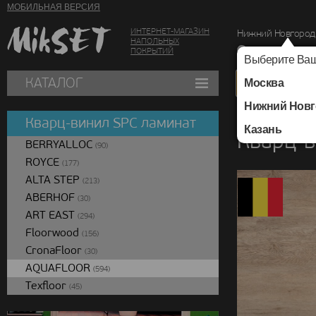
МОБИЛЬНАЯ ВЕРСИЯ
ИНТЕРНЕТ-МАГАЗИН
Нижний Новгород
НАПОЛЬНЫХ
г. Нижний Новг
ПОКРЫТИЙ
Выберите Ваш
КАТАЛОГ
Москва
Нижний Новг
Каталог
/
Кварц-вин
Кварц-винил SPC ламинат
Казань
Кварц-
BERRYALLOC
(90)
ROYCE
(177)
ALTA STEP
(213)
ABERHOF
(30)
ART EAST
(294)
Floorwood
(156)
CronaFloor
(30)
AQUAFLOOR
(594)
Texfloor
(45)