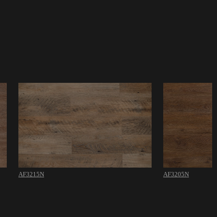
AF3215N
AF3205N