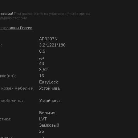
овками!
При расчете кол-ва упаковок производится
ольшую сторону.
и в регионы России
AF3207N
:
3,2*1221*180
0,5
да
43
3,52
вке(шт):
16
EasyLock
ю ножек мебели и
Устойчива
ю мебели на
Устойчива
Бельгия
тики:
LVT
Замковый
25
полов:
да