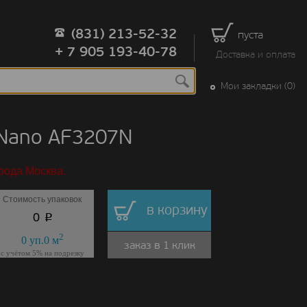
(831) 213-52-32
пуста
+ 7 905 193-40-78
Доставка и оплата
Мои закладки (0)
Nano AF3207N
рода Москва.
Стоимость упаковок
в корзину
p
0
2
0
уп.
0
м
заказ в 1 клик
с учётом 5% на подрезку