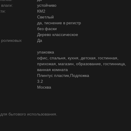
 влаги:
устойчиво
ти:
КМ2
Светлый
да, тиснение в регистр
без фаски
Дерево классическое
ю роликовых
Да
упаковка
офис, спальня, кухня, детская, гостинная,
прихожая, магазин, образование, гостинница,
ванная комната
Плинтус пластик,Подложка
3.2
Москва
 для бытового использования.