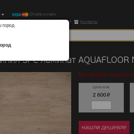
Оплата онлайн
ород, Ул. Республиканская д.43 корпус 3
Контакты
 город
ород
ил SPC ламинат
/
AQUAFLOOR
/
Nano
винил SPC ламинат AQUAFLOOR 
Вы смотрите товар из го
Цена м.кв.
p
2 600
нашли дешевле