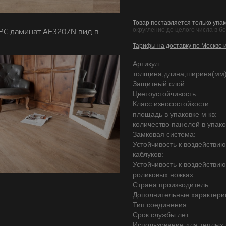
Товар поставляется только упак
округление до целого числа в б
PC ламинат AF3207N вид в
Тарифы на доставку по Москве 
Артикул:
толщина,длина,ширина(мм)
Защитный слой:
Цветоустойчивость:
Класс износостойкости:
площадь в упаковке м кв:
количество панелей в упако
Замковая система:
Устойчивость к воздействи
каблуков:
Устойчивость к воздействи
роликовых ножках:
Страна производитель:
Дополнительные характерис
Тип соединения:
Срок службы лет:
Использование для теплых 